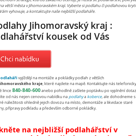
a větší města v Jihomoravském kraji. Vyberte si podlahu či podlahovou kryt
Vám vyhovuje, a kontaktujte naše nejbližší podlaháře.
dlahy Jihomoravský kraj :
dlahářství kousek od Vás
odlaháři
vyjíždějí na montáže a pokládky podlah z větších
Jihomoravského kraje
, které najdete na mapě. Kontaktujte nás telefonick
840-840-600
é lince
anebo pohodlně zašlete poptávku po vyplnění dotaz
íte od nás nejen cenovou nabídku na
podlahy
a
koberce
,
ale dohodneme s
é náležitosti ohledně jejich dovozu na místo, demontáže a likvidace staré
hy, přípravy podkladu a především odborné pokládky.
kněte na nejbližší podlahářství v