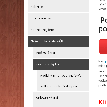
všechn
Koberce
která 
Po
Proč právě my
po
Kde nás najdete
Naše podlahářství v ČR
Jihočeský kraj
Naši
p
Jihomoravský kraj
měst
zelen
Podlahy Brno - podlahářství :
Obdrž
vešker
podla
veškeré podlahářské práce
Karlovarský kraj
Kli