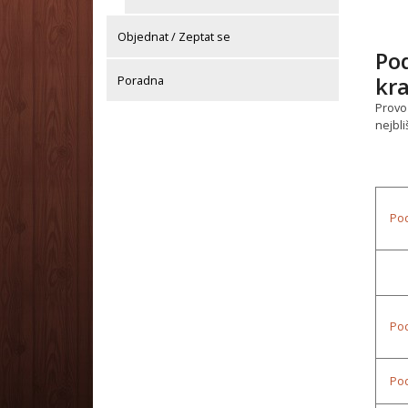
Objednat / Zeptat se
Po
kra
Poradna
Provo
nejbli
Pod
Pod
Pod