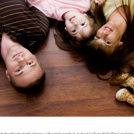
bchodní strategií, kterou zákazníci oceňují, je hustá síť podlahářství, pokrývaj