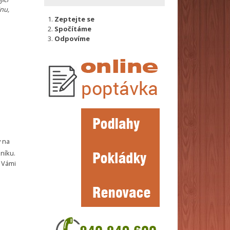
inu,
Zeptejte se
Spočítáme
Odpovíme
y na
níku.
 Vámi