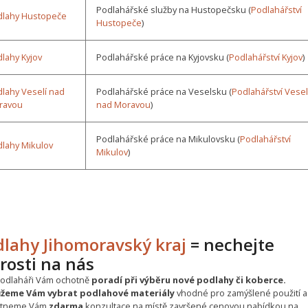
Podlahářské služby na Hustopečsku (
Podlahářství
dlahy Hustopeče
Hustopeče
)
lahy Kyjov
Podlahářské práce na Kyjovsku (
Podlahářství Kyjov
)
lahy Veselí nad
Podlahářské práce na Veselsku (
Podlahářství Vesel
ravou
nad Moravou
)
Podlahářské práce na Mikulovsku (
Podlahářství
lahy Mikulov
Mikulov
)
dlahy Jihomoravský kraj
= nechejte
rosti na nás
podlaháři Vám ochotně
poradí při výběru nové podlahy či koberce.
žeme Vám vybrat podlahové materiály
vhodné pro zamýšlené použití a
ytneme Vám
zdarma
konzultace na místě završené cenovou nabídkou na