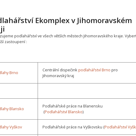
dlahářství Ekomplex v Jihomoravském
ji
zujeme podlahářství ve všech větších městech Jihomoravského kraje. Vyber
šší zastoupení :
Centrální dispečink
podlahářství Brno
pro
lahy Brno
Jihomoravský kraj
Podlahářské práce na Blanensku
lahy Blansko
(
Podlahářství Blansko
)
lahy Vyškov
Podlahářské práce na Vyškovsku (
Podlahářství Vyš