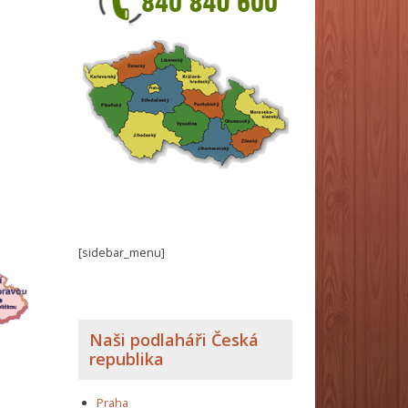
[sidebar_menu]
Naši podlaháři Česká
republika
Praha