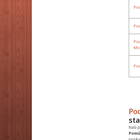
Po
Pod
Pod
Mo
Pod
Po
sta
Naši 
Pomů
posk