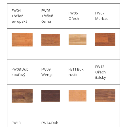
FW04
FW05
FW06
FW07
Třešeň
Třešeň
Ořech
Merbau
evropská
černá
FW12
FW08 Dub
FW09
FE11 Buk
Ořech
kouřový
Wenge
rustic
italský
FW13
FW14 Dub