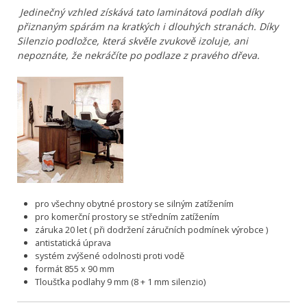
Jedinečný vzhled získává tato laminátová podlah díky
přiznaným spárám na kratkých i dlouhých stranách. Díky
Silenzio podložce, která skvěle zvukově izoluje, ani
nepoznáte, že nekráčíte po podlaze z pravého dřeva.
pro všechny obytné prostory se silným zatížením
pro komerční prostory se středním zatížením
záruka 20 let ( při dodržení záručních podmínek výrobce )
antistatická úprava
systém zvýšené odolnosti proti vodě
formát 855 x 90 mm
Tloušťka podlahy 9 mm (8 + 1 mm silenzio)