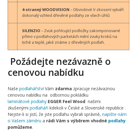
4-stranný WOODVISION
– Obvodové V-zkosení vytváří
dokonalý vzhled dřevěné podlahy ze všech úhlů
SILENZIO
– Zvuk pohlcující podložky zakomponované
přímo v podlahových parketách mění zvuky kroků na
tiché a teplé, jaké známe z dřevěných podlah.
Požádejte nezávazně o
cenovou nabídku
Naše
podlahářství
Vám
zdarma
zpracuje nezávaznou
cenovou nabídku na odbornou pokládku
laminátové podlahy
EGGER Feel Wood
našimi
zkušenými
podlaháři
kdekoli v České a Slovenské republice .
Nejste-li si jistí, že jste podlahu vybrali správně,
napište nám
o Vašem záměru
a
rádi Vám s výběrem vhodné
podlahy
pomůžeme
.