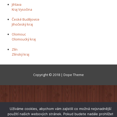
Jihlava
Kraj Vysočina
České Budějovice
Jihočeský kraj
Olomouc
Olomoucký kraj
Zlín
Zlínský kraj
Copyright © 2018 | Dope Theme
Užíváme cookies, abychom vám zajistili co možná nejsnadnější
použití našich webových stránek. Pokud budete nadále prohlížet