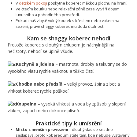
V
dětském pokoji
poskytne koberec měkkou plochu na hraní.
Ve čtecím koutku nebo relaxační zóně zase vytváří dojem
luxusního a pohodlného prostředí.
Pokud máš v bytě volný koutek s křeslem nebo vakem na
sezení, právě shaggy koberec mu dodá útulnost.
Kam se shaggy koberec nehodí
Protože koberec s dlouhým chlupem je náchylnější na
nečistoty, nehodí se úplně všude.
Kuchyně a jídelna
– mastnota, drobky a tekutiny se do
vysokého vlasu rychle vsáknou a těžko čistí.
Chodba nebo předsíň
– velký provoz, špína z bot a
vlhkost koberec rychle poškodí.
Koupelna
– vysoká vlhkost a voda by způsobily slepení
vláken, zápach nebo dokonce plíseň.
Praktické tipy k umístění
Místo s menším provozem
– dlouhý vlas se snadno
sešlapává, proto koberec umístěte tam, kde nebude vystavený