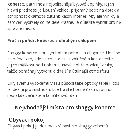
koberc
e, patří mezi nejoblíbenější bytové doplňky. Jejich
hlavní předností je luxusní vzhled, příjemný pocit na dotek a
schopnost okamžitě zútulnit každý interiér. Aby ale vynikly a
zároveň vydržely co nejdéle krásné, je důležité vybrat pro ně
správné místo.
Proč si pořídit koberec s dlouhým chlupem
Shaggy koberce jsou symbolem pohodlí a elegance. Hodí se
zejména tam, kde se chcete cítit uvolněně a kde oceníte
jejich měkkost pod nohama. Navíc dobře pohlcují zvuky,
takže pomáhají vytvořit klidnější a útulnější atmosféru.
Díky svému vysokému vlasu působí také opticky tepleji, což
je ideální pro místnosti, kde trávíte hodně času s rodinou
nebo kde začínáte a končíte svůj den.
Nejvhodnější místa pro shaggy koberce
Obývací pokoj
Obývací pokoj je doslova královstvím shaggy koberců.