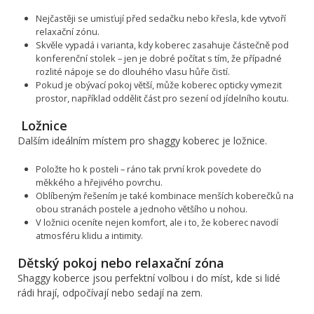
Nejčastěji se umisťují před sedačku nebo křesla, kde vytvoří
relaxační zónu.
Skvěle vypadá i varianta, kdy koberec zasahuje částečně pod
konferenční stolek – jen je dobré počítat s tím, že případné
rozlité nápoje se do dlouhého vlasu hůře čistí.
Pokud je obývací pokoj větší, může koberec opticky vymezit
prostor, například oddělit část pro sezení od jídelního koutu.
Ložnice
Dalším ideálním místem pro shaggy koberec je ložnice.
Položte ho k posteli – ráno tak první krok povedete do
měkkého a hřejivého povrchu.
Oblíbeným řešením je také kombinace menších koberečků na
obou stranách postele a jednoho většího u nohou.
V ložnici oceníte nejen komfort, ale i to, že koberec navodí
atmosféru klidu a intimity.
Dětský pokoj nebo relaxační zóna
Shaggy koberce jsou perfektní volbou i do míst, kde si lidé
rádi hrají, odpočívají nebo sedají na zem.