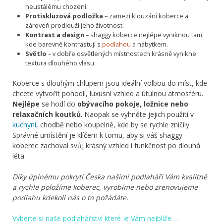
neustálému chození.
Protiskluzová podložka
– zamezí klouzání koberce a
zároveň prodlouží jeho životnost.
Kontrast a design
– shaggy koberce nejlépe vyniknou tam,
kde barevně kontrastují s
podlahou
a nábytkem.
Světlo
– v dobře osvětlených místnostech krásně vynikne
textura dlouhého vlasu.
Koberce s dlouhým chlupem jsou ideální volbou do míst, kde
chcete vytvořit pohodlí, luxusní vzhled a útulnou atmosféru.
Nejlépe
se hodí do
obývacího pokoje, ložnice nebo
relaxačních koutků
. Naopak se vyhněte jejich použití v
kuchyni
, chodbě nebo koupelně, kde by se rychle zničily.
Správné umístění je klíčem k tomu, aby si váš shaggy
koberec zachoval svůj krásný vzhled i funkčnost po dlouhá
léta.
Díky úplnému pokrytí Česka našimi podlaháři Vám kvalitně
a rychle položíme koberec, vyrobíme nebo zrenovujeme
podlahu kdekoli nás o to požádáte.
Vyberte si naše podlahářství které je Vám nejblíže …