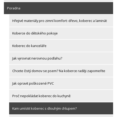
Poradna
Hřejivé materiály pro zimní komfort: dřevo, koberec a laminát
Koberce do dětského pokoje
Koberec do kanceláře
Jak vyrovnat nerovnou podlahu?
Chcete čistý domov se psem? Na koberce raději zapomeňte
Jak opravit poškozené PVC
Proč nepokládat koberec do kuchyně
Kam umístit koberec s dlouhým chlupem?