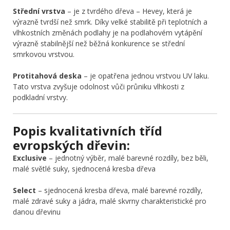
Střední vrstva
– je z tvrdého dřeva – Hevey, která je
výrazně tvrdší než smrk. Díky velké stabilitě při teplotních a
vlhkostních změnách podlahy je na podlahovém vytápění
výrazně stabilnější než běžná konkurence se střední
smrkovou vrstvou.
Protitahová deska
– je opatřena jednou vrstvou UV laku.
Tato vrstva zvyšuje odolnost vůči průniku vlhkosti z
podkladní vrstvy.
Popis kvalitativních tříd
evropských dřevin:
Exclusive
– jednotný výběr, malé barevné rozdíly, bez běli,
malé světlé suky, sjednocená kresba dřeva
Select
– sjednocená kresba dřeva, malé barevné rozdíly,
malé zdravé suky a jádra, malé skvrny charakteristické pro
danou dřevinu