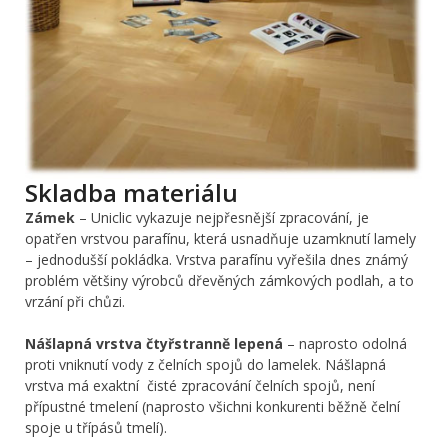
Skladba materiálu
Zámek
– Uniclic vykazuje nejpřesnější zpracování, je
opatřen vrstvou parafínu, která usnadňuje uzamknutí lamely
– jednodušší pokládka. Vrstva parafínu vyřešila dnes známý
problém většiny výrobců dřevěných zámkových podlah, a to
vrzání při chůzi.
Nášlapná vrstva čtyřstranně lepená
– naprosto odolná
proti vniknutí vody z čelních spojů do lamelek. Nášlapná
vrstva má exaktní čisté zpracování čelních spojů, není
přípustné tmelení (naprosto všichni konkurenti běžně čelní
spoje u třípásů tmelí).