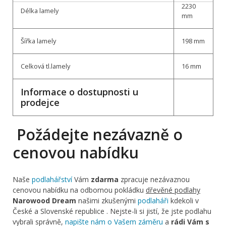
2230
Délka lamely
mm
Šířka lamely
198 mm
Celková tl.lamely
16 mm
Informace o dostupnosti u
prodejce
Požádejte nezávazně o
cenovou nabídku
Naše
podlahářství
Vám
zdarma
zpracuje nezávaznou
cenovou nabídku na odbornou pokládku
dřevěné podlahy
Narowood Dream
našimi zkušenými
podlaháři
kdekoli v
České a Slovenské republice . Nejste-li si jistí, že jste podlahu
vybrali správně,
napište nám o Vašem záměru
a
rádi Vám s