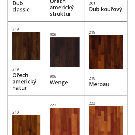
Ořech
Dub
201
americký
Dub kouřový
classic
struktur
219
218
906
219
Ořech
906
218
americký
Wenge
Merbau
natur
222
221
210