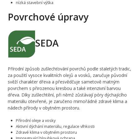
nízká stavební výška
Povrchové úpravy
SEDA
Přírodní způsob zušlechťování povrchů podle staletých tradic,
za použití vysoce kvalitních olejů a vosků, zaručuje původní
svěží charakter dřeva a přesvědčuje sametově matným
povrchem s přirozenou kresbou a také intenzivní barvou
dřeva. Díky zušlechtění, při němž zůstávají póry dýchajícího
materiálu otevřené, je zaručeno mimořádně zdravé klima a
nádech přírody v obytném prostoru.
Přírodní oleje a vosky
Aktivní dýchání materiálu, regulace vlhkosti
Zdravé klima v obytném prostoru
Impregnující hloubková ochrana