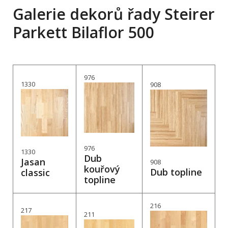
Galerie dekorů řady Steirer
Parkett Bilaflor 500
976
1330
908
976
1330
Dub
Jasan
908
kouřový
Dub topline
classic
topline
216
217
211