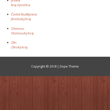
Jihlava
Kraj Vysočina
České Budějovice
Jihočeský kraj
Olomouc
Olomoucký kraj
Zlín
Zlínský kraj
Copyright © 2018 | Dope Theme