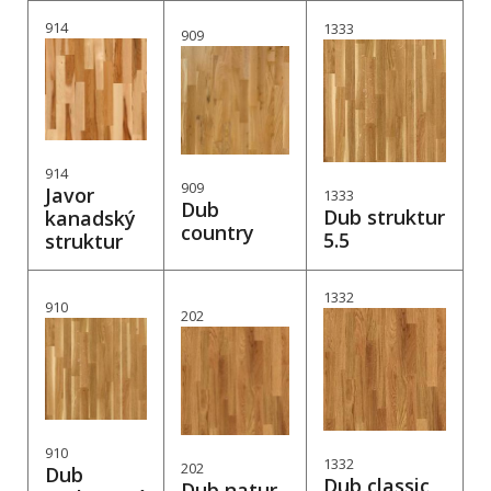
914
1333
909
914
909
Javor
1333
Dub
Dub struktur
kanadský
country
5.5
struktur
1332
910
202
910
1332
202
Dub
Dub classic
Dub natur