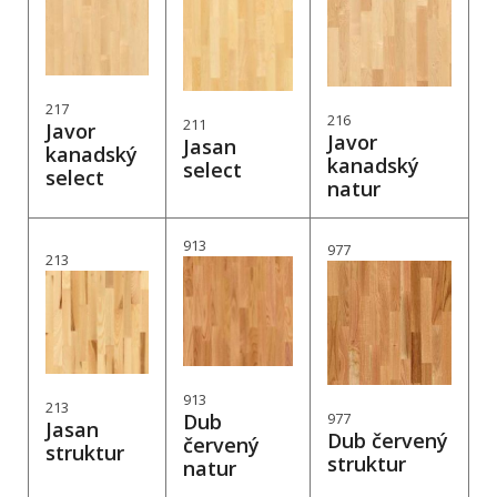
217
216
211
Javor
Javor
Jasan
kanadský
kanadský
select
select
natur
913
977
213
913
213
Dub
977
Jasan
Dub červený
červený
struktur
struktur
natur