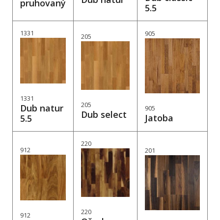
pruhovaný
5.5
1331
905
205
1331
205
Dub natur
905
Dub select
Jatoba
5.5
220
912
201
220
912