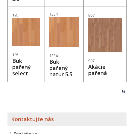
1334
195
907
195
1334
Buk
Buk
907
Akácie
pařený
pařený
pařená
select
natur 5.5
Kontaktujte nás
Zeptejte se