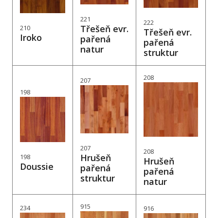
221
222
Třešeň evr.
210
Třešeň evr.
Iroko
pařená
pařená
natur
struktur
208
207
198
207
208
Hrušeň
198
Hrušeň
Doussie
pařená
pařená
struktur
natur
915
234
916