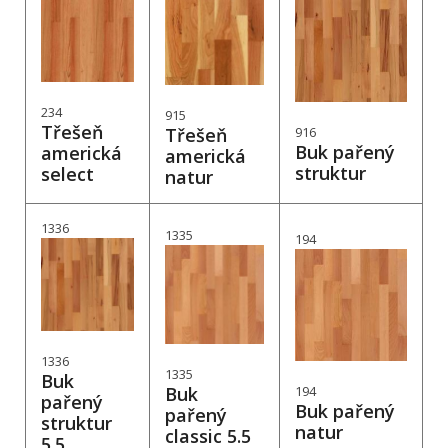
234
915
Třešeň
Třešeň
916
Buk pařený
americká
americká
struktur
select
natur
1336
1335
194
1336
1335
Buk
Buk
194
pařený
Buk pařený
pařený
struktur
natur
classic 5.5
5.5