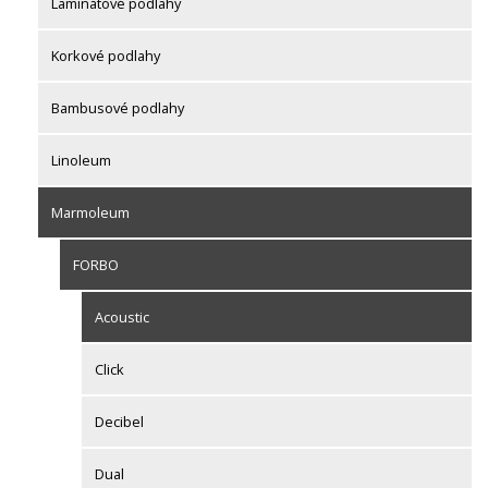
Laminátové podlahy
Korkové podlahy
Bambusové podlahy
Linoleum
Marmoleum
FORBO
Acoustic
Click
Decibel
Dual