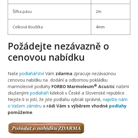
Šířka pásu
2m
Celková tloušťka
4mm
Požádejte nezávazně o
cenovou nabídku
Naše
podlahářství
Vám
zdarma
zpracuje nezávaznou
cenovou nabídku na dodání a odbornou pokládku
®
marmoleové podlahy
FORBO Marmoleum
Acustic
našimi
zkušenými
podlaháři
kdekoli v České a Slovenské republice .
Nejste-li si jistí, že jste podlahu vybrali správně,
napište nám
o Vašem záměru
a
rádi Vám s výběrem vhodné
podlahy
pomůžeme
.