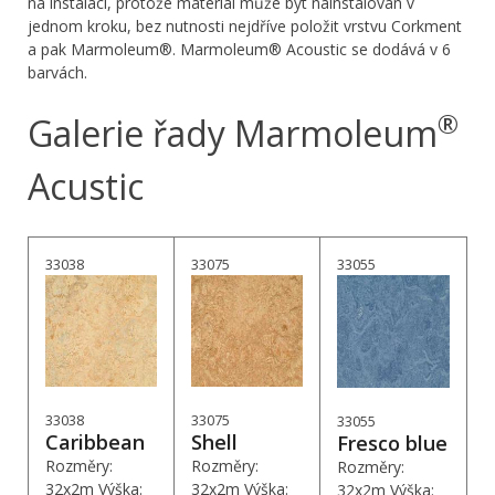
na instalaci, protože materiál může být nainstalován v
jednom kroku, bez nutnosti nejdříve položit vrstvu Corkment
a pak Marmoleum®. Marmoleum® Acoustic se dodává v 6
barvách.
®
Galerie řady Marmoleum
Acustic
33038
33075
33055
33038
33075
33055
Caribbean
Shell
Fresco blue
Rozměry:
Rozměry:
Rozměry:
32x2m Výška:
32x2m Výška:
32x2m Výška: