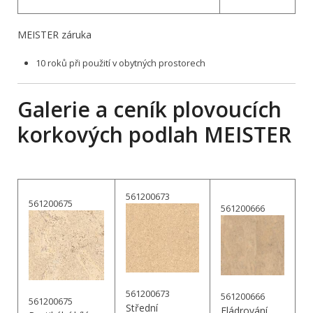
MEISTER záruka
10 roků při použití v obytných prostorech
Galerie a ceník plovoucích
korkových podlah MEISTER
561200673
561200675
561200666
561200673
561200666
561200675
Střední
Fládrování,