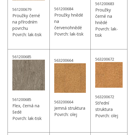
561200683
561200684
561200679
Proužky
Proužky hnědé
Proužky černé
černé na
na
na přírodním
hnědé
červenohnědé
povrchu
Povrch: lak-
Povrch: lak-tisk
Povrch: lak-tisk
tisk
561200685
563200672
563200664
563200672
561200685
563200664
Střední
Flex, černá na
Jemná struktura
struktura
šedé
Povrch: olej
Povrch: olej
Povrch: lak-tisk