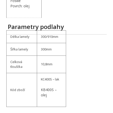
Fosílie
Povrch: olej
Parametry podlahy
Délka lamely
300/910mm
Šířka lamely
300mm
Celková
10,8mm
tloušťka
KC400S – lak
KB400S –
Kód zboží
olej