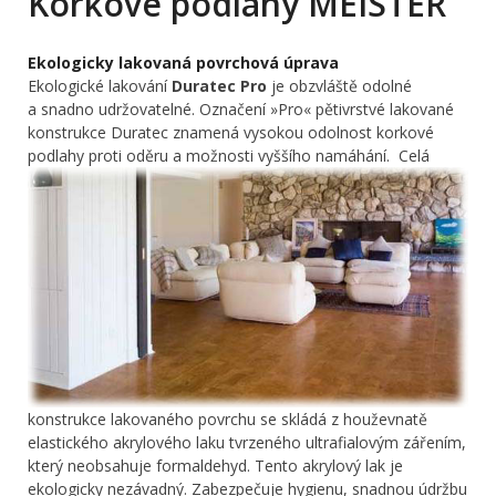
Korkové podlahy MEISTER
Ekologicky lakovaná povrchová úprava
Ekologické lakování
Duratec Pro
je obzvláště odolné
a snadno udržovatelné. Označení »Pro« pětivrstvé lakované
konstrukce Duratec znamená vysokou odolnost korkové
podlahy proti oděru a možnosti vyššího namáhání.
Celá
konstrukce lakovaného povrchu se skládá z houževnatě
elastického akrylového laku tvrzeného ultrafialovým zářením,
který neobsahuje formaldehyd. Tento akrylový lak je
ekologicky nezávadný. Zabezpečuje hygienu, snadnou údržbu