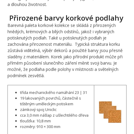
a dlouhou životnost.
Přirozené barvy korkové podlahy
Barevná paleta korkové kolekce se skládá z přirozených
hnědých, krémových a bílých odstínů, jakož i vybraných
potisknutých podlah. Také u potisknutých podlah je
zachována přirozenost materiálu.
Typická struktura korku
zůstává viditelná, výběr dekorů a použité barvy jsou přesně
sladěny z materiálem. Korek jako přírodní produkt může při
přímém působení slunečního záření měnit svoji barvu. Je
možné, že podlaha podle polohy v místnosti a světelných
podmínek zesvětlá.
třída mechanického namáhání 23 | 31
19 lakovaných povrchů, částečně s
tištěným uměleckým potiskem
zámkový spoj Uniclic
cca 3,0 mm nášlap z ušlechtilého dřeva
tloušťka: 10,8 mm
rozměry: 910 × 300 mm