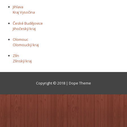
Jihlava
Kraj Vysočina
České Budějovice
Jihočeský kraj
Olomouc
Olomoucký kraj
Zlín
Zlínský kraj
Copyright © 2018 | Dope Theme