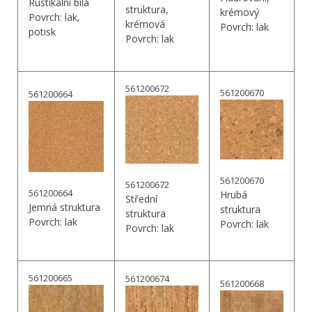
Rustikální bílá
struktura,
krémový
Povrch: lak,
krémová
Povrch: lak
potisk
Povrch: lak
561200672
561200670
561200664
561200670
561200672
561200664
Hrubá
Střední
Jemná struktura
struktura
struktura
Povrch: lak
Povrch: lak
Povrch: lak
561200665
561200674
561200668