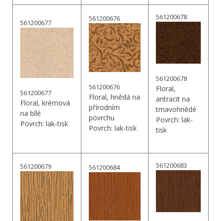
561200678
561200676
561200677
561200678
561200676
Floral,
561200677
Floral, hnědá na
antracit na
Floral, krémová
přírodním
tmavohnědé
na bílé
povrchu
Povrch: lak-
Povrch: lak-tisk
Povrch: lak-tisk
tisk
561200683
561200679
561200684