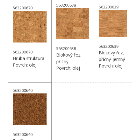
563200638
563200639
563200670
563200639
563200638
563200670
Blokový řez,
Blokový řez,
Hrubá struktura
příčný-jemný
příčný
Povrch: olej
Povrch: olej
Povrch: olej
563200640
563200640