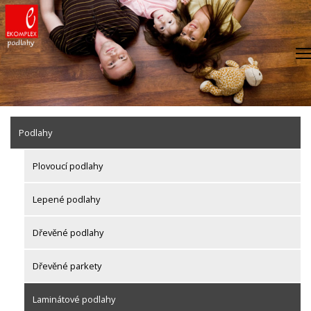
Skip
to
content
Podlahy
Plovoucí podlahy
Lepené podlahy
Dřevěné podlahy
Dřevěné parkety
Laminátové podlahy