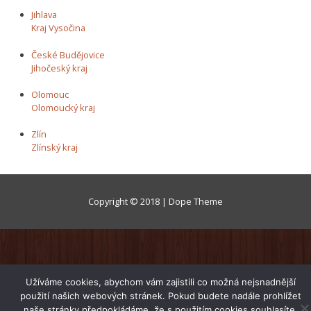
Jihlava
Kraj Vysočina
České Budějovice
Jihočeský kraj
Olomouc
Olomoucký kraj
Zlín
Zlínský kraj
Copyright © 2018 | Dope Theme
Užíváme cookies, abychom vám zajistili co možná nejsnadnější
použití našich webových stránek. Pokud budete nadále prohlížet
naše stránky předpokládáme, že s použitím cookies souhlasíte.