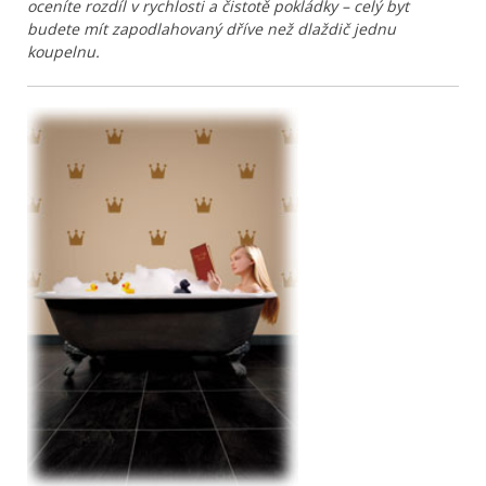
oceníte rozdíl v rychlosti a čistotě pokládky – celý byt
budete mít zapodlahovaný dříve než dlaždič jednu
koupelnu.