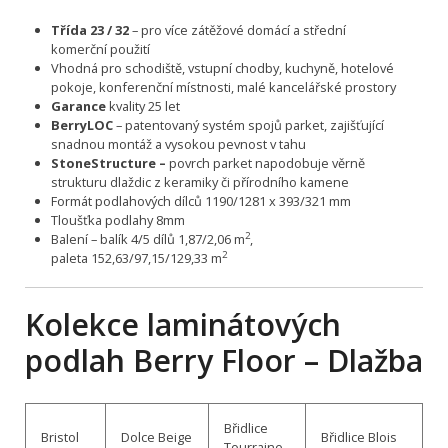
Třída 23 / 32
– pro více zátěžové domácí a střední
komerční použití
Vhodná pro schodiště, vstupní chodby, kuchyně, hotelové
pokoje, konferenční místnosti, malé kancelářské prostory
Garance
kvality 25 let
BerryLOC
– patentovaný systém spojů parket, zajišťující
snadnou montáž a vysokou pevnost v tahu
StoneStructure –
povrch parket napodobuje věrně
strukturu dlaždic z keramiky či přírodního kamene
Formát podlahových dílců 1190/1281 x 393/321 mm
Tloušťka podlahy 8mm
2
Balení – balík 4/5 dílů 1,87/2,06
m
,
2
paleta 152,63/97,15/129,33 m
Kolekce laminátových
podlah Berry Floor – Dlažba
Břidlice
Bristol
Dolce Beige
Břidlice Blois
Tourraine