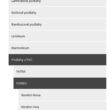
Laminátové podlahy
Korkové podlahy
Bambusové podlahy
Linoleum
Marmoleum
Podlahy z PVC
FATRA
FORBO
Novilon Nova
Novilon Viva