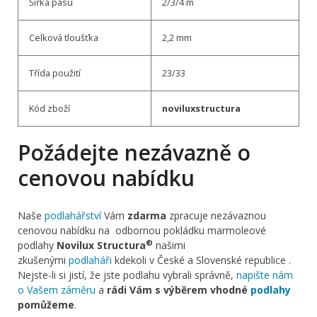
Šířka pásu
2/3/4 m
Celková tloušťka
2,2 mm
Třída použití
23/33
Kód zboží
noviluxstructura
Požádejte nezávazně o
cenovou nabídku
Naše
podlahářství
Vám
zdarma
zpracuje nezávaznou
cenovou nabídku na odbornou pokládku marmoleové
®
podlahy
Novilux Structura
našimi
zkušenými
podlaháři
kdekoli v České a Slovenské republice .
Nejste-li si jistí, že jste podlahu vybrali správně,
napište nám
o Vašem záměru
a
rádi Vám s výběrem vhodné
podlahy
pomůžeme
.