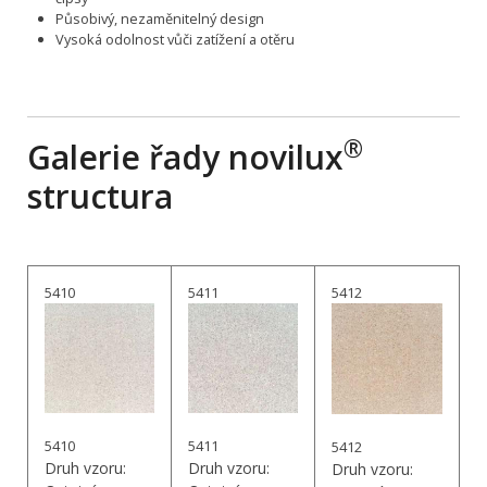
Působivý, nezaměnitelný design
Vysoká odolnost vůči zatížení a otěru
®
Galerie řady novilux
structura
5410
5411
5412
5410
5411
5412
Druh vzoru:
Druh vzoru:
Druh vzoru: