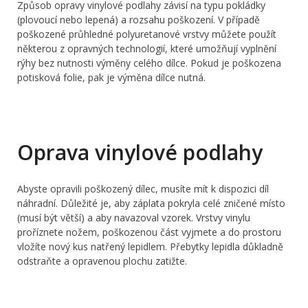
Způsob opravy vinylové podlahy závisí na typu pokládky
(plovoucí nebo lepená) a rozsahu poškození. V případě
poškozené průhledné polyuretanové vrstvy můžete použít
některou z opravných technologií, které umožňují vyplnění
rýhy bez nutnosti výměny celého dílce. Pokud je poškozena
potisková folie, pak je výměna dílce nutná.
Oprava vinylové podlahy
Abyste opravili poškozený dílec, musíte mít k dispozici díl
náhradní. Důležité je, aby záplata pokryla celé zničené místo
(musí být větší) a aby navazoval vzorek. Vrstvy vinylu
proříznete nožem, poškozenou část vyjmete a do prostoru
vložíte nový kus natřený lepidlem. Přebytky lepidla důkladně
odstraňte a opravenou plochu zatižte.