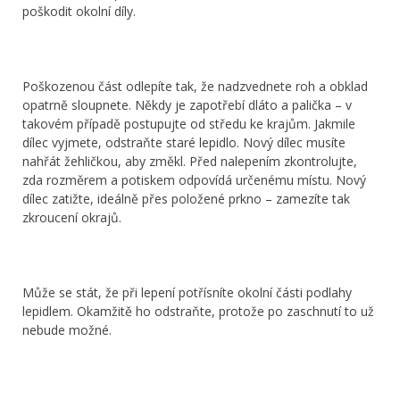
poškodit okolní díly.
Poškozenou část odlepíte tak, že nadzvednete roh a obklad
opatrně sloupnete. Někdy je zapotřebí dláto a palička – v
takovém případě postupujte od středu ke krajům. Jakmile
dílec vyjmete, odstraňte staré lepidlo. Nový dílec musíte
nahřát žehličkou, aby změkl. Před nalepením zkontrolujte,
zda rozměrem a potiskem odpovídá určenému místu. Nový
dílec zatižte, ideálně přes položené prkno – zamezíte tak
zkroucení okrajů.
Může se stát, že při lepení potřísníte okolní části podlahy
lepidlem. Okamžitě ho odstraňte, protože po zaschnutí to už
nebude možné.