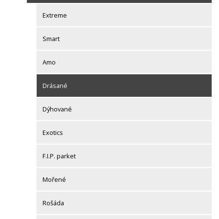
Extreme
Smart
Amo
Drásané
Dýhované
Exotics
F.I.P. parket
Mořené
Rošáda