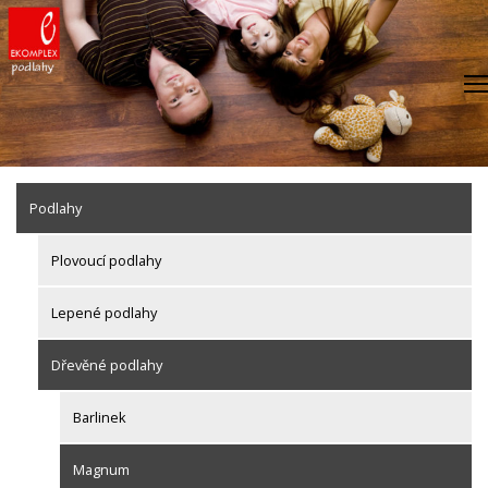
Skip
to
content
Podlahy
Plovoucí podlahy
Lepené podlahy
Dřevěné podlahy
Barlinek
Magnum