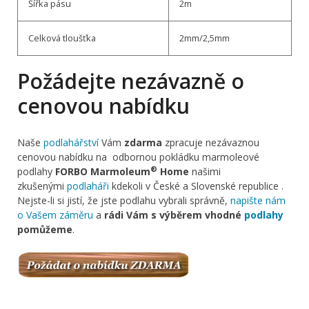
Šířka pásu
2m
Celková tloušťka
2mm/2,5mm
Požádejte nezávazně o
cenovou nabídku
Naše
podlahářství
Vám
zdarma
zpracuje nezávaznou
cenovou nabídku na odbornou pokládku marmoleové
®
podlahy
FORBO Marmoleum
Home
našimi
zkušenými
podlaháři
kdekoli v České a Slovenské republice .
Nejste-li si jistí, že jste podlahu vybrali správně,
napište nám
o Vašem záměru
a
rádi Vám s výběrem vhodné
podlahy
pomůžeme
.