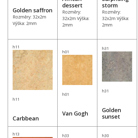
dessert
storm
Golden saffron
Rozměry:
Rozměry:
Rozměry: 32x2m
32x2m Výška:
32x2m Výška:
Výška: 2mm
2mm
2mm
h11
h31
h01
h31
h01
h11
Golden
Van Gogh
sunset
Carbbean
h13
h33
h30