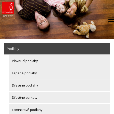
Skip
to
content
Podlahy
Plovoucí podlahy
Lepené podlahy
Dřevěné podlahy
Dřevěné parkety
Laminátové podlahy