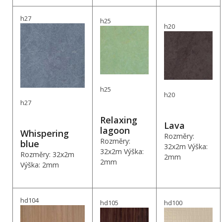
h27
h25
h20
h25
h20
h27
Relaxing
Lava
lagoon
Whispering
Rozměry:
Rozměry:
blue
32x2m Výška:
32x2m Výška:
Rozměry: 32x2m
2mm
2mm
Výška: 2mm
hd104
hd105
hd100