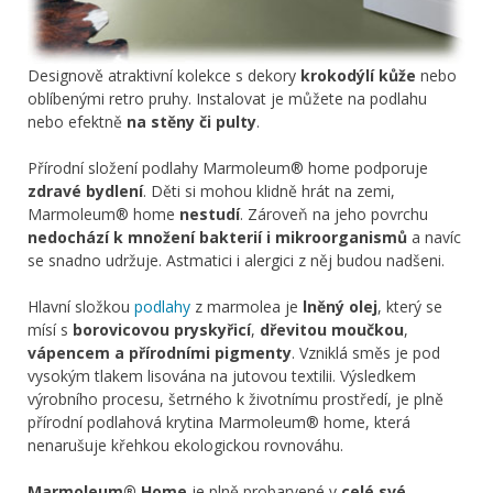
Designově atraktivní kolekce s dekory
krokodýlí kůže
nebo
oblíbenými retro pruhy. Instalovat je můžete na podlahu
nebo efektně
na stěny či pulty
.
Přírodní složení podlahy Marmoleum® home podporuje
zdravé bydlení
. Děti si mohou klidně hrát na zemi,
Marmoleum® home
nestudí
. Zároveň na jeho povrchu
nedochází k množení bakterií i mikroorganismů
a navíc
se snadno udržuje. Astmatici i alergici z něj budou nadšeni.
Hlavní složkou
podlahy
z marmolea je
lněný olej
, který se
mísí s
borovicovou pryskyřicí
,
dřevitou moučkou
,
vápencem a přírodními pigmenty
. Vzniklá směs je pod
vysokým tlakem lisována na jutovou textilii. Výsledkem
výrobního procesu, šetrného k životnímu prostředí, je plně
přírodní podlahová krytina Marmoleum® home, která
nenarušuje křehkou ekologickou rovnováhu.
Marmoleum® Home
je plně probarvené v
celé své