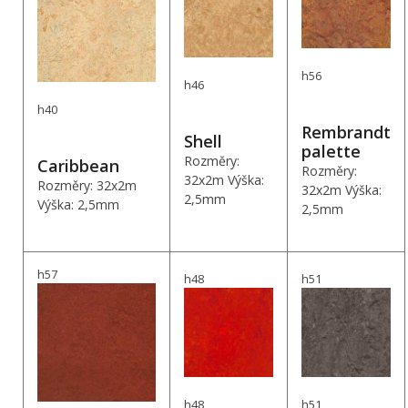
h56
h46
h40
Rembrandt
Shell
palette
Rozměry:
Caribbean
Rozměry:
32x2m Výška:
Rozměry: 32x2m
32x2m Výška:
2,5mm
Výška: 2,5mm
2,5mm
h57
h48
h51
h48
h51