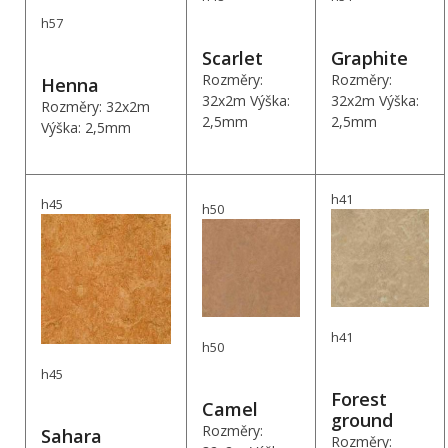
h57
Scarlet
Graphite
Rozměry:
Rozměry:
Henna
32x2m Výška:
32x2m Výška:
Rozměry: 32x2m
2,5mm
2,5mm
Výška: 2,5mm
h41
h45
h50
h41
h50
h45
Forest
Camel
ground
Rozměry:
Sahara
Rozměry: