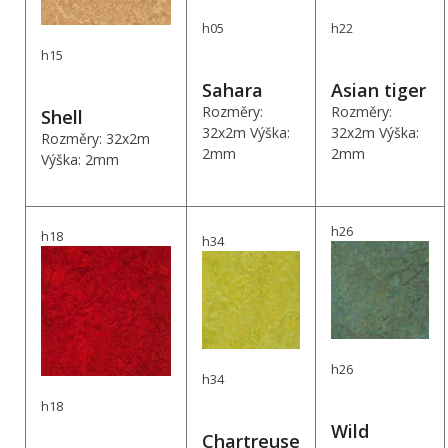
h05
h22
h15
Sahara
Asian tiger
Rozměry:
Rozměry:
Shell
32x2m Výška:
32x2m Výška:
Rozměry: 32x2m
2mm
2mm
Výška: 2mm
h26
h18
h34
h26
h34
h18
Wild
Chartreuse