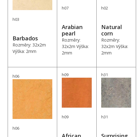
h07
h02
h03
Arabian
Natural
pearl
corn
Barbados
Rozměry:
Rozměry:
Rozměry: 32x2m
32x2m Výška:
32x2m Výška:
Výška: 2mm
2mm
2mm
h09
h31
h06
h09
h31
h06
African
Surprising