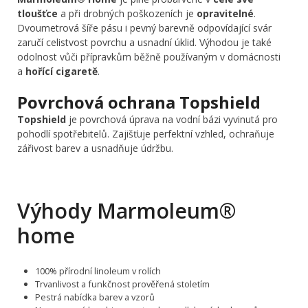
tloušťce
a při drobných poškozeních je
opravitelné
.
Dvoumetrová šíře pásu i pevný barevně odpovídající svár
zaručí celistvost povrchu a usnadní úklid. Výhodou je také
odolnost vůči přípravkům běžně používaným v domácnosti
a
hořící cigaretě
.
Povrchová ochrana Topshield
Topshield
je povrchová úprava na vodní bázi vyvinutá pro
pohodlí spotřebitelů. Zajišťuje perfektní vzhled, ochraňuje
zářivost barev a usnadňuje údržbu.
Výhody Marmoleum®
home
100% přírodní linoleum v rolích
Trvanlivost a funkčnost prověřená stoletím
Pestrá nabídka barev a vzorů