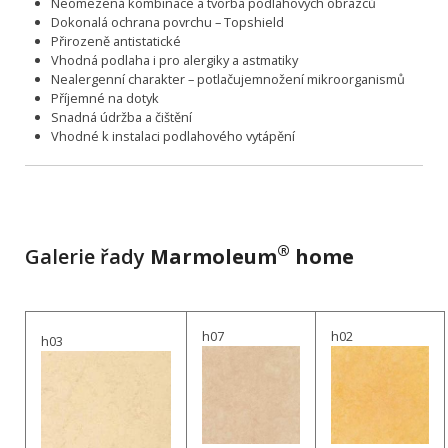
Neomezená kombinace a tvorba podlahových obrazců
Dokonalá ochrana povrchu – Topshield
Přirozeně antistatické
Vhodná podlaha i pro alergiky a astmatiky
Nealergenní charakter – potlačujemnožení mikroorganismů
Příjemné na dotyk
Snadná údržba a čištění
Vhodné k instalaci podlahového vytápění
®
Galerie řady
Marmoleum
home
h07
h02
h03