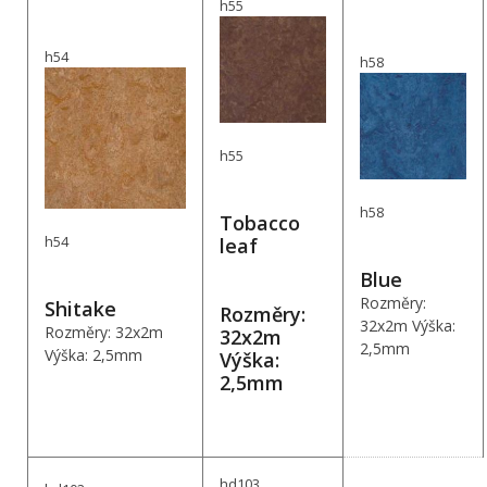
h55
h54
h58
h55
h58
Tobacco
h54
leaf
Blue
Rozměry:
Shitake
Rozměry:
32x2m Výška:
Rozměry: 32x2m
32x2m
2,5mm
Výška: 2,5mm
Výška:
2,5mm
hd103