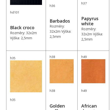
h37
h36
hd101
Papyrus
Barbados
white
Rozměry:
Black croco
Rozměry:
32x2m Výška:
Rozměry: 32x2m
32x2m Výška:
2,5mm
Výška: 2,5mm
2,5mm
h38
h49
h35
h38
h49
h35
Golden
African