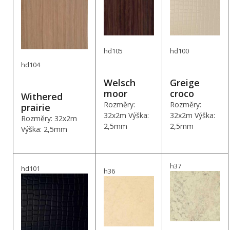
hd105
hd100
hd104
Welsch
Greige
moor
croco
Withered
Rozměry:
Rozměry:
prairie
32x2m Výška:
32x2m Výška:
Rozměry: 32x2m
2,5mm
2,5mm
Výška: 2,5mm
h37
hd101
h36