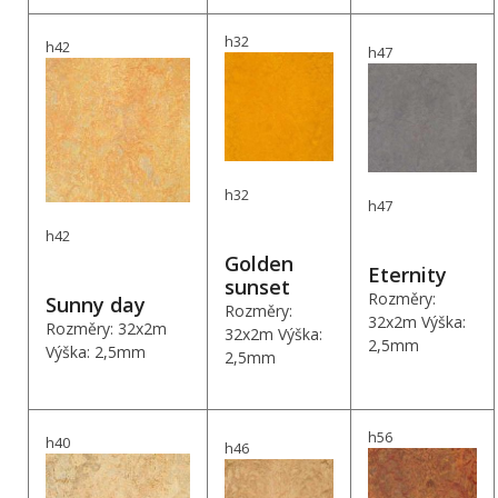
h32
h42
h47
h32
h47
h42
Golden
Eternity
sunset
Rozměry:
Sunny day
Rozměry:
32x2m Výška:
Rozměry: 32x2m
32x2m Výška:
2,5mm
Výška: 2,5mm
2,5mm
h56
h40
h46