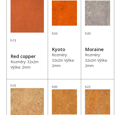
h33
h30
h13
Kyoto
Moraine
Rozměry:
Rozměry:
Red copper
32x2m Výška:
32x2m Výška:
Rozměry: 32x2m
2mm
2mm
Výška: 2mm
h15
h05
h22