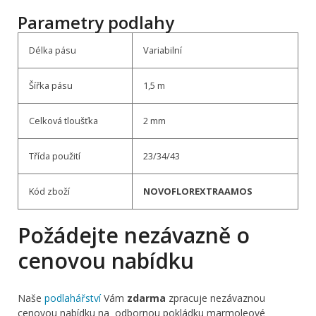
Parametry podlahy
Délka pásu
Variabilní
Šířka pásu
1,5 m
Celková tloušťka
2 mm
Třída použití
23/34/43
Kód zboží
NOVOFLOREXTRAAMOS
Požádejte nezávazně o
cenovou nabídku
Naše
podlahářství
Vám
zdarma
zpracuje nezávaznou
cenovou nabídku na odbornou pokládku marmoleové