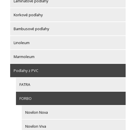
Laminátové podlahy
Korkové podlahy
Bambusové podlahy
Linoleum
Marmoleum
Podlahy z PVC
FATRA
FORBO
Novilon Nova
Novilon Viva