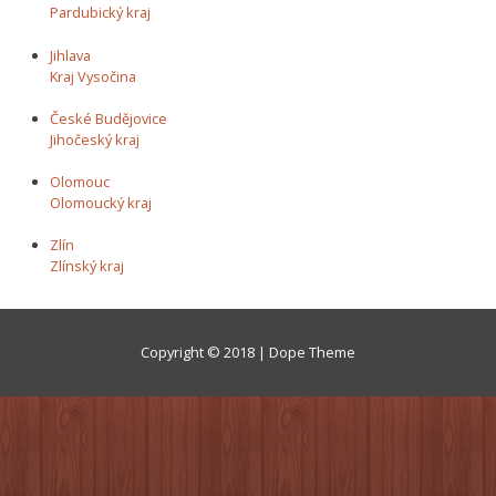
Pardubický kraj
Jihlava
Kraj Vysočina
České Budějovice
Jihočeský kraj
Olomouc
Olomoucký kraj
Zlín
Zlínský kraj
Copyright © 2018 | Dope Theme