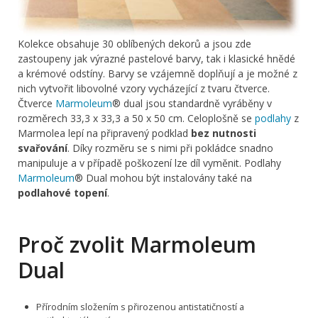
Kolekce obsahuje 30 oblíbených dekorů a jsou zde
zastoupeny jak výrazné pastelové barvy, tak i klasické hnědé
a krémové odstíny. Barvy se vzájemně doplňují a je možné z
nich vytvořit libovolné vzory vycházející z tvaru čtverce.
Čtverce
Marmoleum
® dual jsou standardně vyráběny v
rozměrech 33,3 x 33,3 a 50 x 50 cm. Celoplošně se
podlahy
z
Marmolea lepí na připravený podklad
bez nutnosti
svařování
. Díky rozměru se s nimi při pokládce snadno
manipuluje a v případě poškození lze díl vyměnit. Podlahy
Marmoleum
® Dual mohou být instalovány také na
podlahové topení
.
Proč zvolit Marmoleum
Dual
Přírodním složením s přirozenou antistatičností a