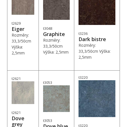
t2629
Eiger
t3048
Graphite
t3236
Rozměry:
Dark bistre
Rozměry:
33,3/50cm
Rozměry:
33,3/50cm
Výška:
33,3/50cm Výška:
Výška: 2,5mm
2,5mm
2,5mm
t3220
t2621
t3053
t2621
Dove
t3053
grey
Dove blue
t3220