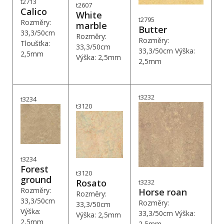
t2713
t2607
Calico
White
t2795
Rozměry:
marble
Butter
33,3/50cm
Rozměry:
Rozměry:
Tloušťka:
33,3/50cm
33,3/50cm Výška:
2,5mm
Výška: 2,5mm
2,5mm
t3232
t3234
t3120
t3234
Forest
t3120
ground
Rosato
t3232
Rozměry:
Horse roan
Rozměry:
33,3/50cm
Rozměry:
33,3/50cm
Výška:
33,3/50cm Výška:
Výška: 2,5mm
2,5mm
2,5mm