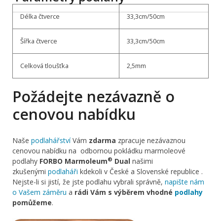
Délka čtverce
33,3cm/50cm
Šířka čtverce
33,3cm/50cm
Celková tloušťka
2,5mm
Požádejte nezávazně o
cenovou nabídku
Naše
podlahářství
Vám
zdarma
zpracuje nezávaznou
cenovou nabídku na odbornou pokládku marmoleové
®
podlahy
FORBO Marmoleum
Dual
našimi
zkušenými
podlaháři
kdekoli v České a Slovenské republice .
Nejste-li si jistí, že jste podlahu vybrali správně,
napište nám
o Vašem záměru
a
rádi Vám s výběrem vhodné
podlahy
pomůžeme
.