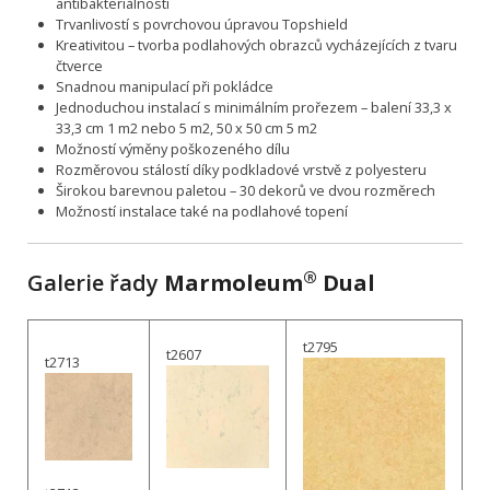
antibakteriálností
Trvanlivostí s povrchovou úpravou Topshield
Kreativitou – tvorba podlahových obrazců vycházejících z tvaru
čtverce
Snadnou manipulací při pokládce
Jednoduchou instalací s minimálním prořezem – balení 33,3 x
33,3 cm 1 m2 nebo 5 m2, 50 x 50 cm 5 m2
Možností výměny poškozeného dílu
Rozměrovou stálostí díky podkladové vrstvě z polyesteru
Širokou barevnou paletou – 30 dekorů ve dvou rozměrech
Možností instalace také na podlahové topení
®
Galerie řady
Marmoleum
Dual
t2795
t2607
t2713