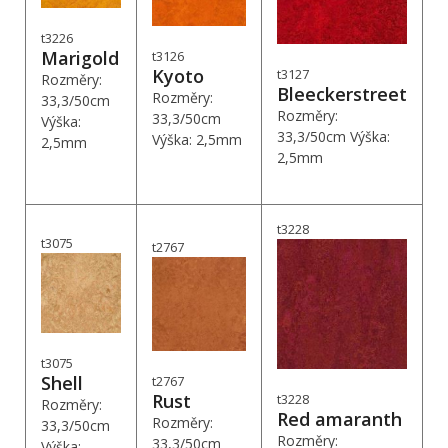
t3226
Marigold
t3126
Kyoto
t3127
Rozměry:
Bleeckerstreet
Rozměry:
33,3/50cm
Rozměry:
33,3/50cm
Výška:
33,3/50cm Výška:
Výška: 2,5mm
2,5mm
2,5mm
t3228
t3075
t2767
t3075
Shell
t2767
Rust
t3228
Rozměry:
Red amaranth
Rozměry:
33,3/50cm
Rozměry:
33,3/50cm
Výška: