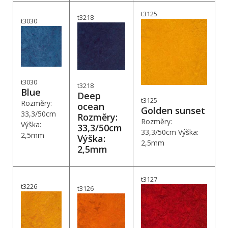
t3125
t3218
t3030
t3030
t3218
Blue
Deep
t3125
Rozměry:
ocean
Golden sunset
33,3/50cm
Rozměry:
Rozměry:
Výška:
33,3/50cm
33,3/50cm Výška:
2,5mm
Výška:
2,5mm
2,5mm
t3127
t3226
t3126