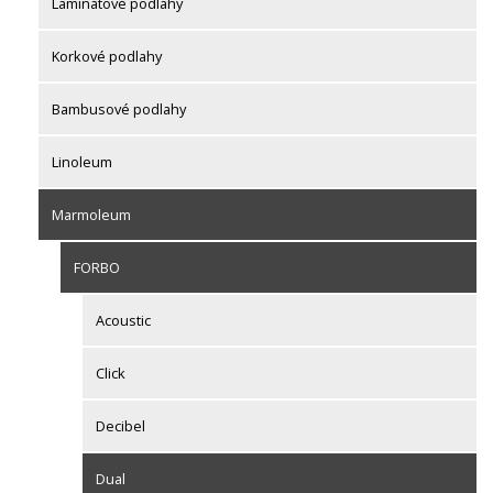
Laminátové podlahy
Korkové podlahy
Bambusové podlahy
Linoleum
Marmoleum
FORBO
Acoustic
Click
Decibel
Dual