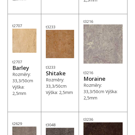
t3216
t2707
t3233
t2707
Barley
t3233
Shitake
t3216
Rozměry:
Moraine
Rozměry:
33,3/50cm
Rozměry:
33,3/50cm
Výška:
33,3/50cm Výška:
Výška: 2,5mm
2,5mm
2,5mm
t3236
t2629
t3048