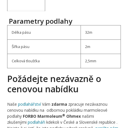
Parametry podlahy
Délka pásu
32m
Šířka pásu
2m
Celková tloušťka
2,5mm
Požádejte nezávazně o
cenovou nabídku
Naše
podlahářství
Vám
zdarma
zpracuje nezávaznou
cenovou nabídku na odbornou pokládku marmoleové
®
podlahy
FORBO Marmoleum
Ohmex
našimi
zkušenými
podlaháři
kdekoli v České a Slovenské republice .