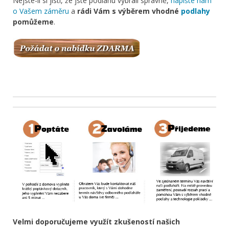
Nejste-li si jistí, že jste podlahu vybrali správně,
napište nám
o Vašem záměru
a
rádi Vám s výběrem vhodné
podlahy
pomůžeme
.
Velmi doporučujeme využít zkušeností našich