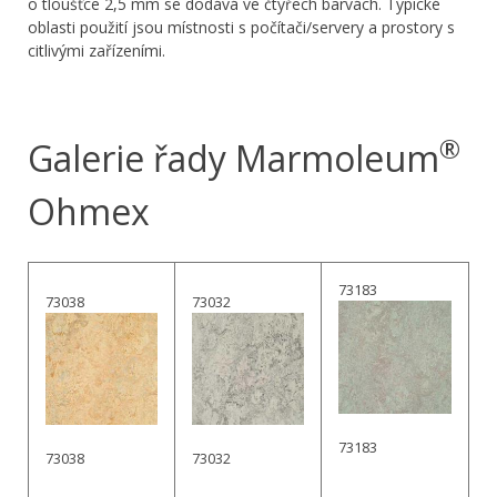
o tloušťce 2,5 mm se dodává ve čtyřech barvách. Typické
oblasti použití jsou místnosti s počítači/servery a prostory s
citlivými zařízeními.
®
Galerie řady Marmoleum
Ohmex
73183
73038
73032
73183
73038
73032