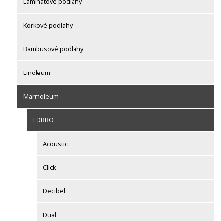
Laminátové podlahy
Korkové podlahy
Bambusové podlahy
Linoleum
Marmoleum
FORBO
Acoustic
Click
Decibel
Dual