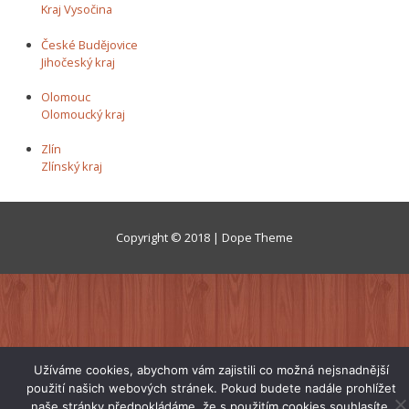
Kraj Vysočina
České Budějovice
Jihočeský kraj
Olomouc
Olomoucký kraj
Zlín
Zlínský kraj
Copyright © 2018 | Dope Theme
Užíváme cookies, abychom vám zajistili co možná nejsnadnější
použití našich webových stránek. Pokud budete nadále prohlížet
naše stránky předpokládáme, že s použitím cookies souhlasíte.