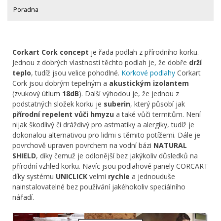
Poradna
Corkart Cork concept
je řada podlah z přírodního korku.
Jednou z dobrých vlastností těchto podlah je, že dobře
drží
teplo
, tudíž jsou velice pohodlné.
Korkové podlahy
Corkart
Cork jsou dobrým tepelným a
akustickým izolantem
(zvukový útlum
18dB
). Další výhodou je, že jednou z
podstatných složek korku je
suberin
, který působí jak
přírodní repelent vůči hmyzu
a také vůči termitům. Není
nijak škodlivý či dráždivý pro astmatiky a alergiky, tudíž je
dokonalou alternativou pro lidmi s těmito potížemi. Dále je
povrchově upraven povrchem na vodní bázi
NATURAL
SHIELD
, díky čemuž je odlonější bez jakýkoliv důsledků na
přírodní vzhled korku. Navíc jsou podlahové panely CORCART
díky systému
UNICLICK
velmi
rychle
a jednouduše
nainstalovatelné bez používání jakéhokoliv speciálního
nářadí.