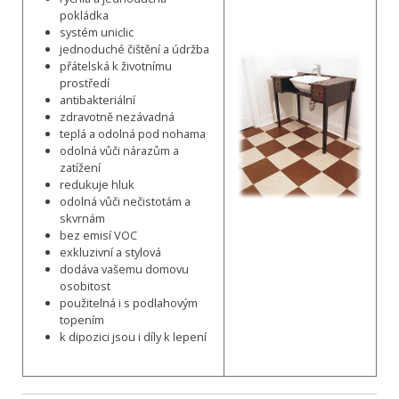
pokládka
systém uniclic
jednoduché čištění a údržba
přátelská k životnímu
prostředí
antibakteriální
zdravotně nezávadná
teplá a odolná pod nohama
odolná vůči nárazům a
zatížení
redukuje hluk
odolná vůči nečistotám a
skvrnám
bez emisí VOC
exkluzivní a stylová
dodáva vašemu domovu
osobitost
použitelná i s podlahovým
topením
k dipozici jsou i díly k lepení