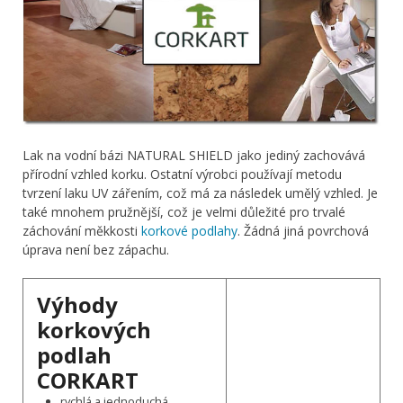
Lak na vodní bázi NATURAL SHIELD jako jediný zachovává
přírodní vzhled korku. Ostatní výrobci používají metodu
tvrzení laku UV zářením, což má za následek umělý vzhled. Je
také mnohem pružnější, což je velmi důležité pro trvalé
záchování měkkosti
korkové podlahy
. Žádná jiná povrchová
úprava není bez zápachu.
Výhody
korkových
podlah
CORKART
rychlá a jednoduchá