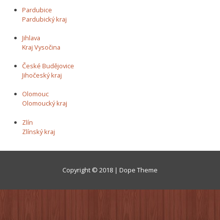
Pardubice
Pardubický kraj
Jihlava
Kraj Vysočina
České Budějovice
Jihočeský kraj
Olomouc
Olomoucký kraj
Zlín
Zlínský kraj
Copyright © 2018 | Dope Theme