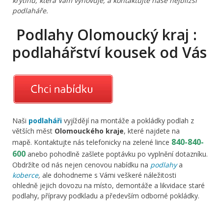
krytinu, která Vám vyhovuje, a kontaktujte naše nejbližší
podlaháře.
Podlahy Olomoucký kraj :
podlahářství kousek od Vás
Naši
podlaháři
vyjíždějí na montáže a pokládky podlah z
větších měst
Olomouckého kraje
, které najdete na
840-840-
mapě. Kontaktujte nás telefonicky na zelené lince
600
anebo pohodlně zašlete poptávku po vyplnění dotazníku.
Obdržíte od nás nejen cenovou nabídku na
podlahy
a
koberce
,
ale dohodneme s Vámi veškeré náležitosti
ohledně jejich dovozu na místo, demontáže a likvidace staré
podlahy, přípravy podkladu a především odborné pokládky.