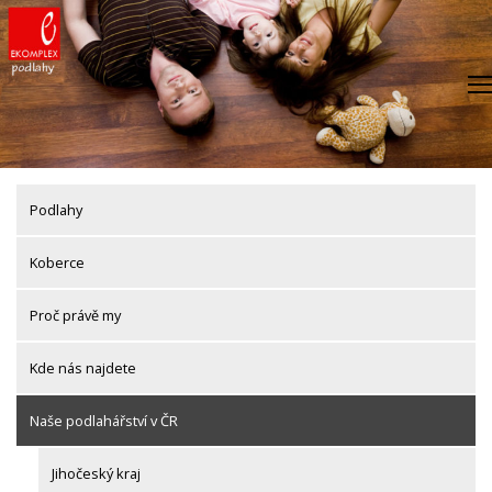
Skip
to
content
Podlahy
Koberce
Proč právě my
Kde nás najdete
Naše podlahářství v ČR
Jihočeský kraj