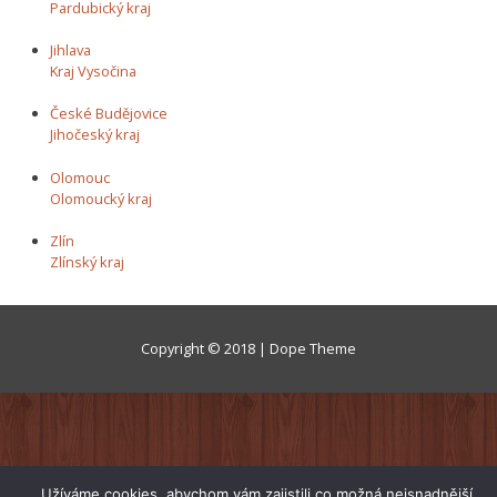
Pardubický kraj
Jihlava
Kraj Vysočina
České Budějovice
Jihočeský kraj
Olomouc
Olomoucký kraj
Zlín
Zlínský kraj
Copyright © 2018 | Dope Theme
Užíváme cookies, abychom vám zajistili co možná nejsnadnější