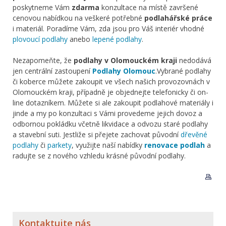
poskytneme Vám
zdarma
konzultace na místě završené
cenovou nabídkou na veškeré potřebné
podlahářské práce
i materiál. Poradíme Vám, zda jsou pro Váš interiér vhodné
plovoucí podlahy
anebo
lepené podlahy
.
Nezapomeňte, že
podlahy v Olomouckém kraji
nedodává
jen centrální zastoupení
Podlahy Olomouc
.Vybrané podlahy
či koberce můžete zakoupit ve všech našich provozovnách v
Olomouckém kraji, případně je objednejte telefonicky či on-
line dotazníkem. Můžete si ale zakoupit podlahové materiály i
jinde a my po konzultaci s Vámi provedeme jejich dovoz a
odbornou pokládku včetně likvidace a odvozu staré podlahy
a stavební suti. Jestliže si přejete zachovat původní
dřevěné
podlahy
či
parkety
, využijte naší nabídky
renovace podlah
a
radujte se z nového vzhledu krásné původní podlahy.
Kontaktujte nás