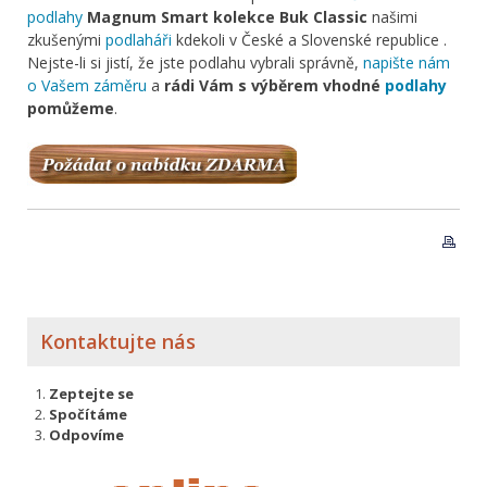
podlahy
Magnum Smart kolekce Buk Classic
našimi
zkušenými
podlaháři
kdekoli v České a Slovenské republice .
Nejste-li si jistí, že jste podlahu vybrali správně,
napište nám
o Vašem záměru
a
rádi Vám s výběrem vhodné
podlahy
pomůžeme
.
Kontaktujte nás
Zeptejte se
Spočítáme
Odpovíme