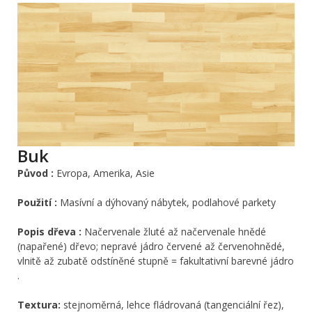
Buk
Původ :
Evropa, Amerika, Asie
Použití :
Masívní a dýhovaný nábytek, podlahové parkety
Popis dřeva :
Načervenale žluté až načervenale hnědé
(napařené) dřevo; nepravé jádro červené až červenohnědé,
vlnitě až zubatě odstíněné stupně = fakultativní barevné jádro
.
Textura:
stejnoměrná, lehce fládrovaná (tangenciální řez),