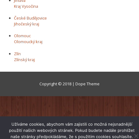
Jihlava
Kraj Vysočina
České Budějovice
Jihočeský kraj
Olomouc
Olomoucký kraj
Zlín
Zlínský kraj
Copyright © 2018 | Dope Theme
Užíváme cookies, abychom vám zajistili co možná nejsnadnější
použití našich webových stránek. Pokud budete nadále prohlížet
naše stránky předpokládáme, že s použitím cookies souhlasíte.