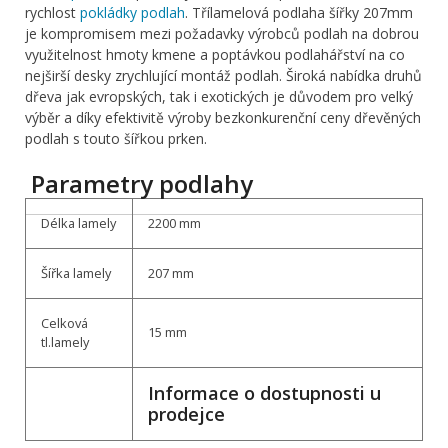
rychlost
pokládky podlah
. Třílamelová podlaha šířky 207mm
je kompromisem mezi požadavky výrobců podlah na dobrou
využitelnost hmoty kmene a poptávkou podlahářství na co
nejširší desky zrychlující montáž podlah. Široká nabídka druhů
dřeva jak evropských, tak i exotických je důvodem pro velký
výběr a díky efektivitě výroby bezkonkurenční ceny dřevěných
podlah s touto šířkou prken.
Parametry podlahy
Délka lamely
2200 mm
Šířka lamely
207 mm
Celková
15 mm
tl.lamely
Informace o dostupnosti u
prodejce