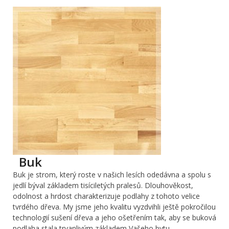
Buk
Buk je strom, který roste v našich lesích odedávna a spolu s
jedlí býval základem tisíciletých pralesů. Dlouhověkost,
odolnost a hrdost charakterizuje podlahy z tohoto velice
tvrdého dřeva. My jsme jeho kvalitu vyzdvihli ještě pokročilou
technologií sušení dřeva a jeho ošetřením tak, aby se buková
podlaha stala trvanlivým základem Vašeho bytu.