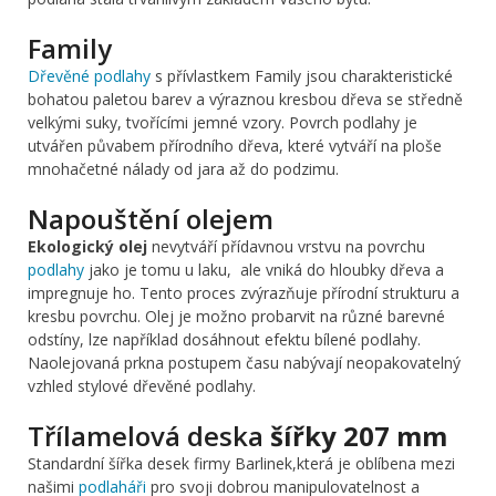
Family
Dřevěné podlahy
s přívlastkem Family jsou charakteristické
bohatou paletou barev a výraznou kresbou dřeva se středně
velkými suky, tvořícími jemné vzory. Povrch podlahy je
utvářen půvabem přírodního dřeva, které vytváří na ploše
mnohačetné nálady od jara až do podzimu.
Napouštění olejem
Ekologický olej
nevytváří přídavnou vrstvu na povrchu
podlahy
jako je tomu u laku, ale vniká do hloubky dřeva a
impregnuje ho. Tento proces zvýrazňuje přírodní strukturu a
kresbu povrchu. Olej je možno probarvit na různé barevné
odstíny, lze například dosáhnout efektu bílené podlahy.
Naolejovaná prkna postupem času nabývají neopakovatelný
vzhled stylové dřevěné podlahy.
Třílamelová deska
šířky 207 mm
Standardní šířka desek firmy Barlinek,která je oblíbena mezi
našimi
podlaháři
pro svoji dobrou manipulovatelnost a