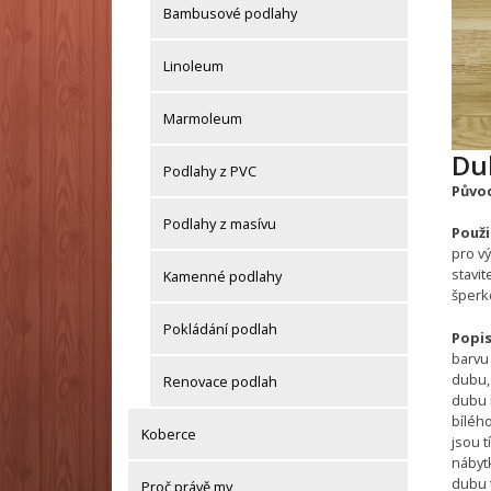
Bambusové podlahy
Linoleum
Marmoleum
Du
Podlahy z PVC
Původ
Podlahy z masívu
Použit
pro v
stavit
Kamenné podlahy
šperk
Pokládání podlah
Popis
barvu
dubu,
Renovace podlah
dubu 
bílého
Koberce
jsou 
nábytk
dubu t
Proč právě my