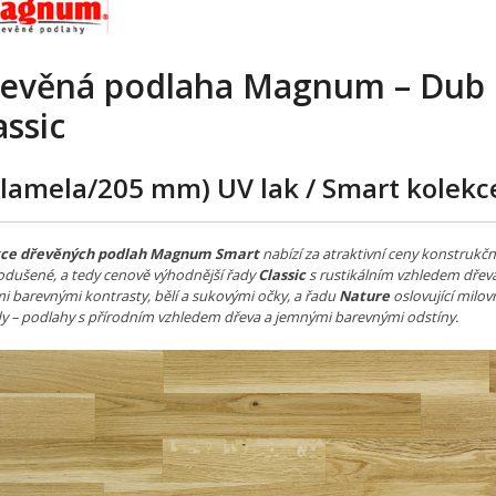
evěná podlaha Magnum – Dub
assic
-lamela/205 mm) UV lak
/ Smart kolekc
kce dřevěných podlah Magnum Smart
nabízí za atraktivní ceny konstrukč
odušené, a tedy cenově výhodnější řady
Classic
s rustikálním vzhledem dřeva
i barevnými kontrasty, bělí a sukovými očky, a řadu
Nature
oslovující milov
dy – podlahy s přírodním vzhledem dřeva a jemnými barevnými odstíny.