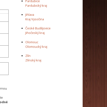
Pardubice
Pardubický kraj
Jihlava
Kraj Vysočina
České Budějovice
Jihočeský kraj
Olomouc
Olomoucký kraj
Zlín
Zlínský kraj
ornou
ste
hodné