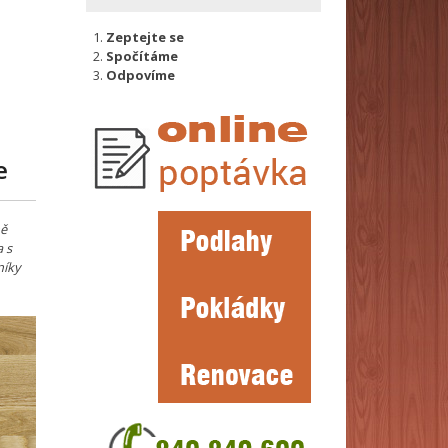
Zeptejte se
Spočítáme
Odpovíme
e
ně
 s
níky