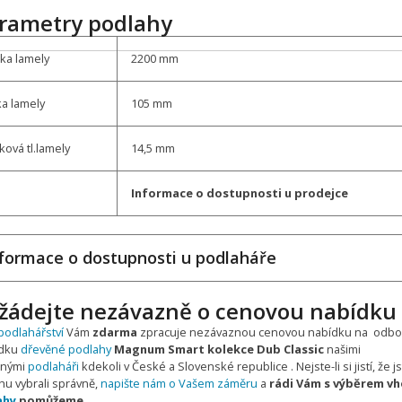
rametry podlahy
ka lamely
2200 mm
ka lamely
105 mm
ková tl.lamely
14,5 mm
Informace o dostupnosti u prodejce
formace o dostupnosti u podlaháře
žádejte nezávazně o cenovou nabídku
podlahářství
Vám
zdarma
zpracuje nezávaznou cenovou nabídku na odb
ádku
dřevěné podlahy
Magnum Smart kolekce Dub Classic
našimi
enými
podlaháři
kdekoli v České a Slovenské republice . Nejste-li si jistí, že j
hu vybrali správně,
napište nám o Vašem záměru
a
rádi Vám s výběrem v
ahy
pomůžeme
.