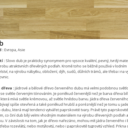
b
 :
Evropa, Asie
í :
Slovo dub je prakticky synonymem pro vysoce kvalitní, pevný, tvrdý mate
ýrobu atraktivních dřevěných podlah. Kromě toho se běžně používá v lodním
elství, na výrobu nábytku, obložení, dýh, sudů, důlních trámů, ale třeba i na 
ovnic.
 dřeva :
Jádrové a bělové dřevo červeného dubu má velmi podobnou světl
 se světle červeným tónováním. Je poněkud červenější než je barva dřeva bí
 která mívá světle krémovou, až světle hnědou barvu. Jádra dřeva červenéh
bývají spíše otevřená a také poněkud hrubší a poréznější než je tomu u jad
 dubu, která mají tendenci vytvářet paprskovité tvary. Právě tyto paprskovité
tím, co činí dub bílý velmi vhodným materiálem na výrobu dřevených podlah 
u. V závislosti na tom, jak je dřevo nařezáno, mohou mít jádra červeného i 
řeba rozevlátý, nebo motýlovitý, nebo i paprskovitě tygrovitý vzhled. Prkna