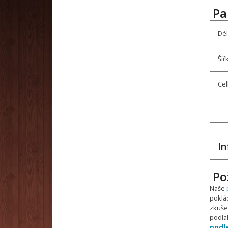
Pa
Dél
Šíř
Cel
In
Po
Naše
pokl
zkuš
podla
podl