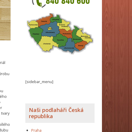
riál
výrobu
[sidebar_menu]
ou
lého
o
er
Naši podlaháři Česká
 tvary
republika
a
bílého
 dubu
Praha