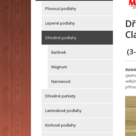
Plovoucí podlahy
Dř
Lepené podlahy
Cl
Dřevěné podlahy
(3
Barlinek
Magnum
Kole
zjedn
velkým
Narowood
příro
Dřevěné parkety
Laminátové podlahy
Korkové podlahy