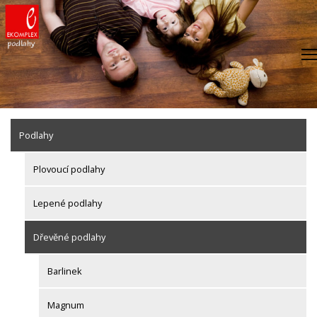
Skip
to
content
Podlahy
Plovoucí podlahy
Lepené podlahy
Dřevěné podlahy
Barlinek
Magnum