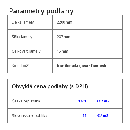
Parametry podlahy
Délka lamely
2200 mm
Šířka lamely
207 mm
Celková tl.lamely
15 mm
Kód zboží
barlikekclasjasanfamlesk
Obvyklá cena podlahy (s DPH)
Česká republika
1401
Kč
/ m2
Slovenská republika
55
€
/ m2