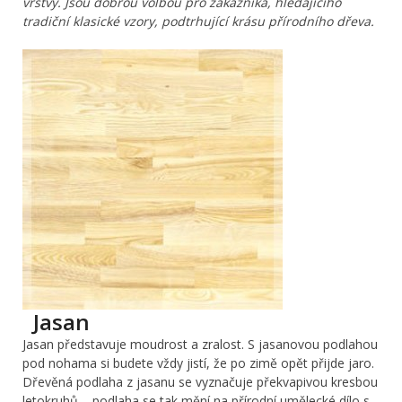
vrstvy. Jsou dobrou volbou pro zákazníka, hledajícího
tradiční klasické vzory, podtrhující krásu přírodního dřeva.
Jasan
Jasan představuje moudrost a zralost. S jasanovou podlahou
pod nohama si budete vždy jistí, že po zimě opět přijde jaro.
Dřevěná podlaha z jasanu se vyznačuje překvapivou kresbou
letokruhů – podlaha se tak mění na přírodní umělecké dílo s