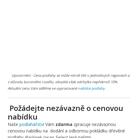
Upozornění : Cena podlahy se může mírně lišit v jednotlivých regionech a
z důvodu kurzového rozdílu, obvykle však odchylka nepřekročí 10%.
Aktuální cenu Vám sdělíme ve vypracované
nabídce podlahy
.
Požádejte nezávazně o cenovou
nabídku
Naše
podlahářství
Vám
zdarma
zpracuje nezávaznou
cenovou nabídku na dodání a odbornou pokládku dřevěné
podlahy
Barlinek Jasan Select lesk
našimi