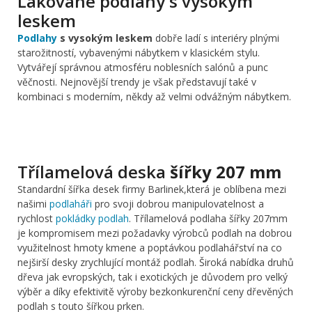
Lakované podlahy s vysokým
leskem
Podlahy
s vysokým leskem
dobře ladí s interiéry plnými
starožitností, vybavenými nábytkem v klasickém stylu.
Vytvářejí správnou atmosféru noblesních salónů a punc
věčnosti. Nejnovější trendy je však představují také v
kombinaci s moderním, někdy až velmi odvážným nábytkem.
Třílamelová deska
šířky 207 mm
Standardní šířka desek firmy Barlinek,která je oblíbena mezi
našimi
podlaháři
pro svoji dobrou manipulovatelnost a
rychlost
pokládky podlah
. Třílamelová podlaha šířky 207mm
je kompromisem mezi požadavky výrobců podlah na dobrou
využitelnost hmoty kmene a poptávkou podlahářství na co
nejširší desky zrychlující montáž podlah. Široká nabídka druhů
dřeva jak evropských, tak i exotických je důvodem pro velký
výběr a díky efektivitě výroby bezkonkurenční ceny dřevěných
podlah s touto šířkou prken.