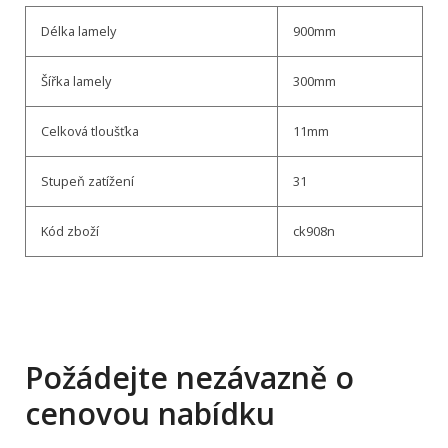
Délka lamely
900mm
Šířka lamely
300mm
Celková tloušťka
11mm
Stupeň zatížení
31
Kód zboží
ck908n
Požádejte nezávazně o
cenovou nabídku