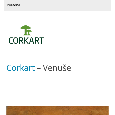
Poradna
Corkart
– Venuše