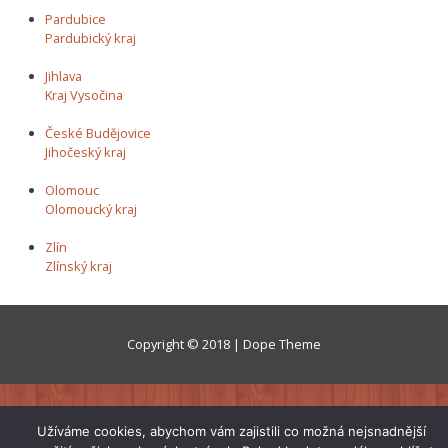
Pardubice
Pardubický kraj
Jihlava
Kraj Vysočina
České Budějovice
Jihočeský kraj
Olomouc
Olomoucký kraj
Zlín
Zlínský kraj
Copyright © 2018 | Dope Theme
Užíváme cookies, abychom vám zajistili co možná nejsnadnější