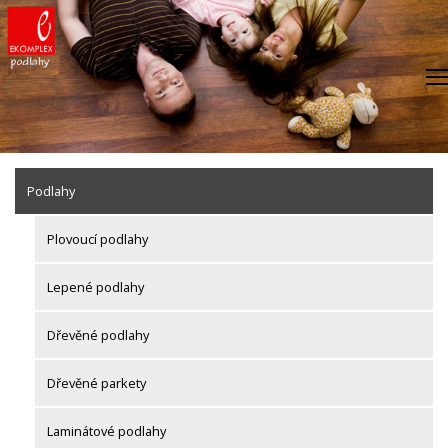
Skip
to
content
Podlahy
Plovoucí podlahy
Lepené podlahy
Dřevěné podlahy
Dřevěné parkety
Laminátové podlahy