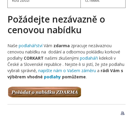
Kód zboží
cc166Mt
Požádejte nezávazně o
cenovou nabídku
Naše
podlahářství
Vám
zdarma
zpracuje nezávaznou
cenovou nabídku na dodání a odbornou pokládku korkové
podlahy
CORKART
našimi zkušenými
podlaháři
kdekoli v
České a Slovenské republice . Nejste-li si jistí, že jste podlahu
vybrali správně,
napište nám o Vašem záměru
a
rádi Vám s
výběrem vhodné
podlahy
pomůžeme
.