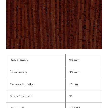
Délka lamely
900mm
Šířka lamely
300mm
Celková tloušťka
11mm
Stupeň zatížení
31