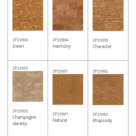
ZP23003
ZP23004
ZP23005
Dawn
Harmony
Character
ZP23033
ZP23001
ZP23002
ZP23033
ZP23001
ZP23002
Champagne
Natural
Rhapsody
Identity