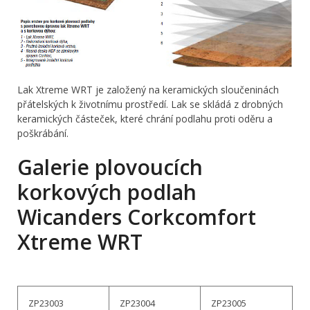
Lak Xtreme WRT je založený na keramických sloučeninách
přátelských k životnímu prostředí. Lak se skládá z drobných
keramických částeček, které chrání podlahu proti oděru a
poškrábání.
Galerie plovoucích
korkových podlah
Wicanders Corkcomfort
Xtreme WRT
ZP23003
ZP23004
ZP23005