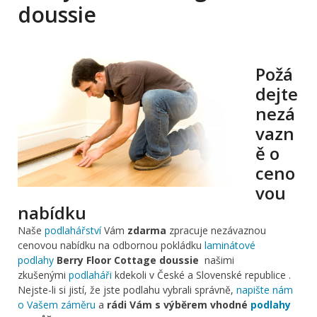
doussie
Požá
dejte
nezá
vazn
ě o
ceno
vou
nabídku
Naše
podlahářství
Vám
zdarma
zpracuje nezávaznou
cenovou nabídku na odbornou pokládku
laminátové
podlahy
Berry Floor Cottage doussie
našimi
zkušenými
podlaháři
kdekoli v České a Slovenské republice .
Nejste-li si jistí, že jste podlahu vybrali správně,
napište nám
o Vašem záměru
a
rádi Vám s výběrem vhodné
podlahy