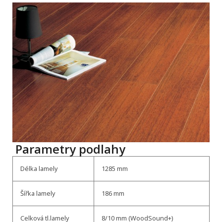
Parametry podlahy
Délka lamely
1285 mm
Šířka lamely
186 mm
Celková tl.lamely
8/10 mm (WoodSound+)