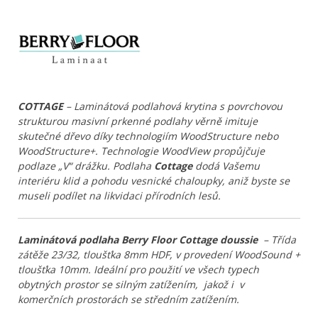
COTTAGE
– Laminátová podlahová krytina s povrchovou
strukturou masivní prkenné podlahy věrně imituje
skutečné dřevo díky technologiím WoodStructure nebo
WoodStructure+. Technologie WoodView propůjčuje
podlaze „V“ drážku. Podlaha
Cottage
dodá Vašemu
interiéru klid a pohodu vesnické chaloupky, aniž byste se
museli podílet na likvidaci přírodních lesů.
Laminátová podlaha Berry Floor Cottage doussie
– Třída
zátěže 23/32, tloušťka 8mm HDF, v provedení WoodSound +
tloušťka 10mm. Ideální pro použití ve všech typech
obytných prostor se silným zatížením, jakož i v
komerčních prostorách se středním zatížením.