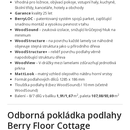
Vhodná pro ložnice, obývací pokoje, vstupní haly, kuchyně,
školní třídy, kanceláře, hotely a obchody
Garance
kvality 25 let
BerryLOC
– patentovaný systém spojů parket, zajišťující
snadnou montáž a vysokou pevnost v tahu
WoodSound
– zvuková izolace, snižující krůčejový hluk na
minimum
WoodStructure
– na povrchu každé lamely se náhodně
objevuje stejná struktura jako u přírodního dřeva
WoodStructure+
– reliéf povrchu podlahy věrně
napodobující strukturu dřeva
WoodView
– V-drážky mezi lamelami zdůrazňují jednotlivá
prkna
MattLook
– matný vzhled olejového nátěru horní vrstvy
Formát podlahových dílců 1285 x 186 mm
Tloušťka podlahy 8 (bez WoodSound) / 10 mm (včetně
WoodSound)
2
2
Balení – 8/7 dílů v balíku
1,91/1,67
m
, paleta
107,08/93,69
m
Odborná pokládka podlahy
Berry Floor Cottage