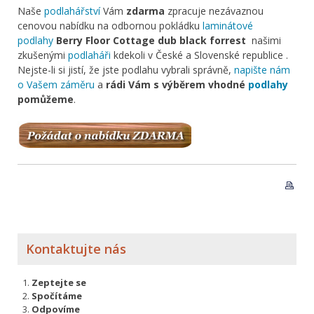
Naše
podlahářství
Vám
zdarma
zpracuje nezávaznou
cenovou nabídku na odbornou pokládku
laminátové
podlahy
Berry Floor Cottage dub black forrest
našimi
zkušenými
podlaháři
kdekoli v České a Slovenské republice .
Nejste-li si jistí, že jste podlahu vybrali správně,
napište nám
o Vašem záměru
a
rádi Vám s výběrem vhodné
podlahy
pomůžeme
.
Kontaktujte nás
Zeptejte se
Spočítáme
Odpovíme