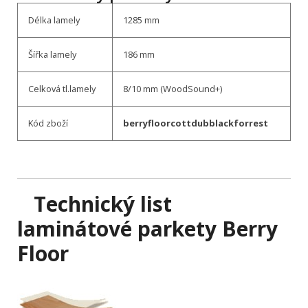
Délka lamely
1285 mm
Šířka lamely
186 mm
Celková tl.lamely
8/10 mm (WoodSound+)
Kód zboží
berryfloorcottdubblackforrest
Technický list
l
aminátové parkety Berry
Floor