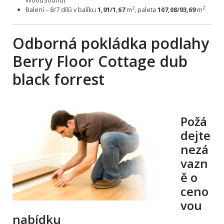
WoodSound)
2
2
Balení – 8/7 dílů v balíku
1,91/1,67
m
, paleta
107,08/93,69
m
Odborná pokládka podlahy
Berry Floor Cottage dub
black forrest
Požá
dejte
nezá
vazn
ě o
ceno
vou
nabídku