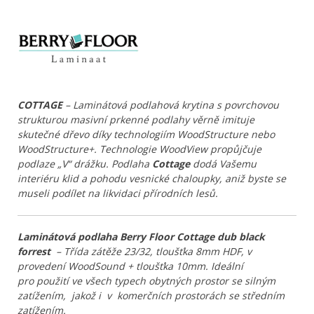
COTTAGE
– Laminátová podlahová krytina s povrchovou
strukturou masivní prkenné podlahy věrně imituje
skutečné dřevo díky technologiím WoodStructure nebo
WoodStructure+. Technologie WoodView propůjčuje
podlaze „V“ drážku. Podlaha
Cottage
dodá Vašemu
interiéru klid a pohodu vesnické chaloupky, aniž byste se
museli podílet na likvidaci přírodních lesů.
Laminátová podlaha Berry Floor Cottage dub black
forrest
– Třída zátěže 23/32, tloušťka 8mm HDF, v
provedení WoodSound + tloušťka 10mm. Ideální
pro použití ve všech typech obytných prostor se silným
zatížením, jakož i v komerčních prostorách se středním
zatížením.