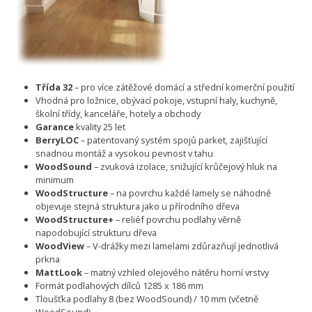
Třída 32
– pro více zátěžové domácí a střední komerční použití
Vhodná pro ložnice, obývací pokoje, vstupní haly, kuchyně,
školní třídy, kanceláře, hotely a obchody
Garance
kvality 25 let
BerryLOC
– patentovaný systém spojů parket, zajišťující
snadnou montáž a vysokou pevnost v tahu
WoodSound
– zvuková izolace, snižující krůčejový hluk na
minimum
WoodStructure
– na povrchu každé lamely se náhodně
objevuje stejná struktura jako u přírodního dřeva
WoodStructure+
– reliéf povrchu podlahy věrně
napodobující strukturu dřeva
WoodView
– V-drážky mezi lamelami zdůrazňují jednotlivá
prkna
MattLook
– matný vzhled olejového nátěru horní vrstvy
Formát podlahových dílců 1285 x 186 mm
Tloušťka podlahy 8 (bez WoodSound) / 10 mm (včetně