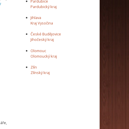
Pardubice
y
Pardubický kraj
Jihlava
Kraj Vysočina
České Budějovice
Jihočeský kraj
Olomouc
Olomoucký kraj
Zlín
Zlínský kraj
láře,