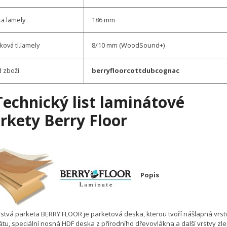
ka lamely
186 mm
ková tl.lamely
8/10 mm (WoodSound+)
 zboží
berryfloorcottdubcognac
Technický list l
aminátové
rkety Berry Floor
Popis
rstvá parketa BERRY FLOOR je parketová deska, kterou tvoří nášlapná vrst
átu, speciální nosná HDF deska z přírodního dřevovlákna a další vrstvy zlep