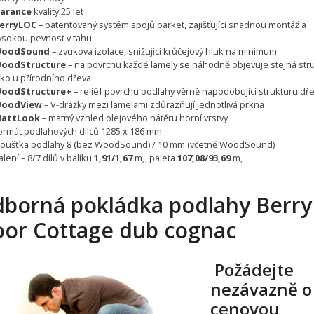
arance
kvality 25 let
erryLOC
– patentovaný systém spojů parket, zajišťující snadnou montáž a
ysokou pevnost v tahu
oodSound
– zvuková izolace, snižující krůčejový hluk na minimum
oodStructure
– na povrchu každé lamely se náhodně objevuje stejná str
ako u přírodního dřeva
oodStructure+
– reliéf povrchu podlahy věrně napodobující strukturu dř
oodView
– V-drážky mezi lamelami zdůrazňují jednotlivá prkna
attLook
– matný vzhled olejového nátěru horní vrstvy
ormát podlahových dílců 1285 x 186 mm
loušťka podlahy 8 (bez WoodSound) / 10 mm (včetně WoodSound)
alení – 8/7 dílů v balíku
1,91/1,67
m˛, paleta
107,08/93,69
m˛
borná pokládka podlahy Berry
oor Cottage dub cognac
Požádejte
nezávazně o
cenovou