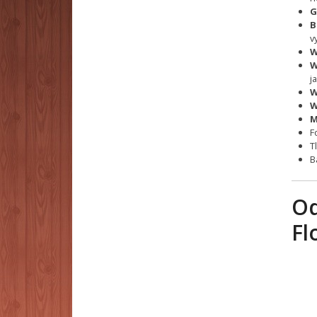
G
B
v
W
W
j
W
W
M
F
T
B
Od
Fl