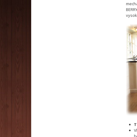
mecha
BERRY
vysok
T
V
h