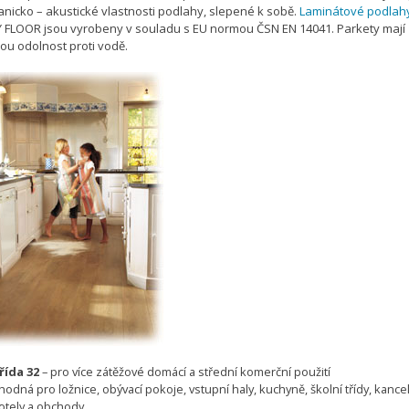
nicko – akustické vlastnosti podlahy, slepené k sobě.
Laminátové podlah
 FLOOR jsou vyrobeny v souladu s EU normou ČSN EN 14041. Parkety mají
ou odolnost proti vodě.
řída 32
– pro více zátěžové domácí a střední komerční použití
hodná pro ložnice, obývací pokoje, vstupní haly, kuchyně, školní třídy, kance
otely a obchody