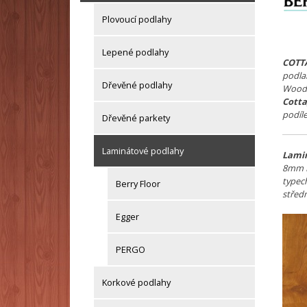
Plovoucí podlahy
Lepené podlahy
COTT
podla
Dřevěné podlahy
WoodS
Cott
podíle
Dřevěné parkety
Laminátové podlahy
Lamin
8mm H
typec
Berry Floor
střed
Egger
PERGO
Korkové podlahy