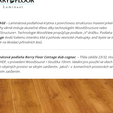
AGE
– Laminátová podlahová krytina s povrchovou strukturou masivní prke
hy věrně imituje skutečné dřevo díky technologiím WoodStructure nebo
tructure+. Technologie WoodView propůjčuje podlaze „V“ drážku. Podlaha
age
dodá Vašemu interiéru klid a pohodu vesnické chaloupky, aniž byste se 
t na likvidaci přírodních lesů.
átová podlaha Berry Floor Cottage dub cognac
– Třída zátěže 23/32, tlo
DF, v provedení WoodSound + tloušťka 10mm. Ideální pro použití ve všech
h obytných prostor se silným zatížením, jakož i v komerčních prostorách se
ním zatížením.