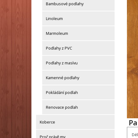
Bambusové podlahy
Linoleum
Marmoleum
Podlahy z PVC
Podlahy z masívu
Kamenné podlahy
Pokládání podlah
Renovace podlah
Pa
Koberce
Dél
Proč právě my