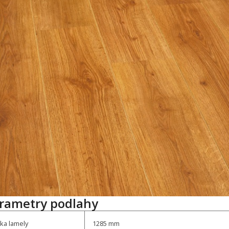
rametry podlahy
ka lamely
1285 mm