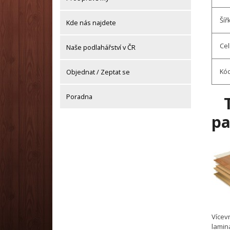
Šíř
Kde nás najdete
Cel
Naše podlahářství v ČR
Kód
Objednat / Zeptat se
Poradna
pa
Vícev
lamin