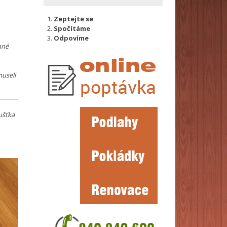
Zeptejte se
Spočítáme
Odpovíme
nné
museli
ušťka