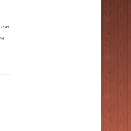
uktura
eva