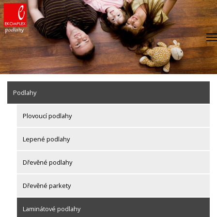
Skip
to
content
Podlahy
Plovoucí podlahy
Lepené podlahy
Dřevěné podlahy
Dřevěné parkety
Laminátové podlahy