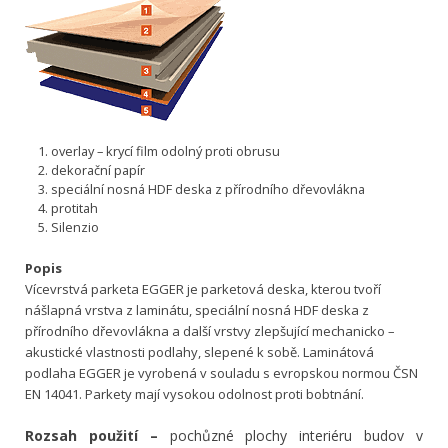
overlay – krycí film odolný proti obrusu
dekorační papír
speciální nosná HDF deska z přírodního dřevovlákna
protitah
Silenzio
Popis
Vícevrstvá parketa EGGER je parketová deska, kterou tvoří
nášlapná vrstva z laminátu, speciální nosná HDF deska z
přírodního dřevovlákna a další vrstvy zlepšující mechanicko –
akustické vlastnosti podlahy, slepené k sobě. Laminátová
podlaha EGGER je vyrobená v souladu s evropskou normou ČSN
EN 14041. Parkety mají vysokou odolnost proti bobtnání.
Rozsah použití –
pochůzné plochy interiéru budov v