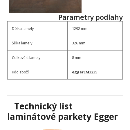
Parametry podlahy
Délka lamely
1292 mm
Šířka lamely
326 mm
Celková tl.lamely
8 mm
Kód zboží
eggerEM3235
Technický list
l
aminátové parkety Egger