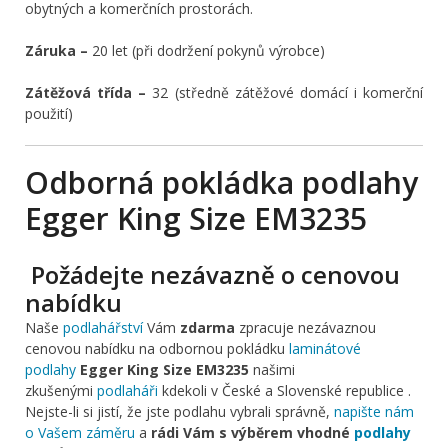
obytných a komerčních prostorách.
Záruka –
20 let (při dodržení pokynů výrobce)
Zátěžová třída –
32 (středně zátěžové domácí i komerční
použití)
Odborná pokládka podlahy
Egger King Size EM3235
Požádejte nezávazně o cenovou
nabídku
Naše
podlahářství
Vám
zdarma
zpracuje nezávaznou
cenovou nabídku na odbornou pokládku
laminátové
podlahy
Egger King Size EM3235
našimi
zkušenými
podlaháři
kdekoli v České a Slovenské republice .
Nejste-li si jistí, že jste podlahu vybrali správně,
napište nám
o Vašem záměru
a
rádi Vám s výběrem vhodné
podlahy