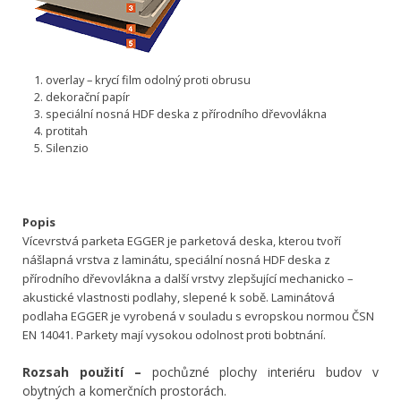
overlay – krycí film odolný proti obrusu
dekorační papír
speciální nosná HDF deska z přírodního dřevovlákna
protitah
Silenzio
Popis
Vícevrstvá parketa EGGER je parketová deska, kterou tvoří
nášlapná vrstva z laminátu, speciální nosná HDF deska z
přírodního dřevovlákna a další vrstvy zlepšující mechanicko –
akustické vlastnosti podlahy, slepené k sobě. Laminátová
podlaha EGGER je vyrobená v souladu s evropskou normou ČSN
EN 14041. Parkety mají vysokou odolnost proti bobtnání.
Rozsah použití –
pochůzné plochy interiéru budov v
obytných a komerčních prostorách.