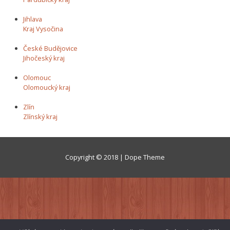
Jihlava
Kraj Vysočina
České Budějovice
Jihočeský kraj
Olomouc
Olomoucký kraj
Zlín
Zlínský kraj
Copyright © 2018 | Dope Theme