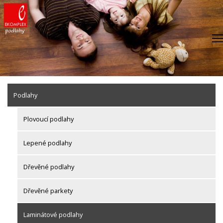
Skip
to
content
Podlahy
Plovoucí podlahy
Lepené podlahy
Dřevěné podlahy
Dřevěné parkety
Laminátové podlahy