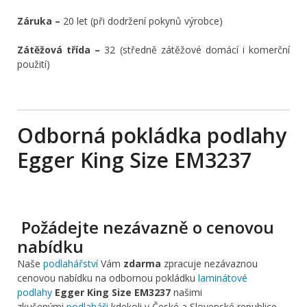
Záruka –
20 let (při dodržení pokynů výrobce)
Zátěžová třída –
32 (středně zátěžové domácí i komerční
použití)
Odborná pokládka podlahy
Egger King Size EM3237
Požádejte nezávazně o cenovou
nabídku
Naše
podlahářství
Vám
zdarma
zpracuje nezávaznou
cenovou nabídku na odbornou pokládku
laminátové
podlahy
Egger King Size EM3237
našimi
zkušenými
podlaháři
kdekoli v České a Slovenské republice .