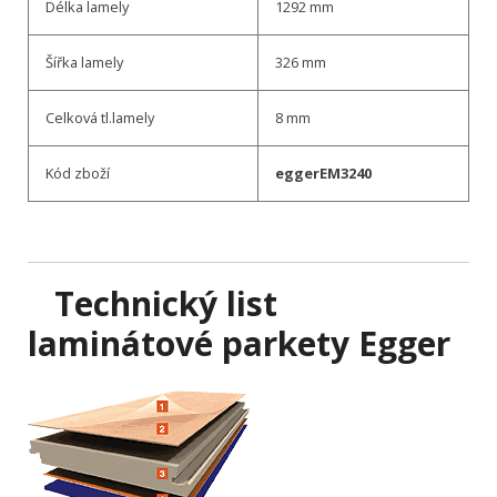
Délka lamely
1292 mm
Šířka lamely
326 mm
Celková tl.lamely
8 mm
Kód zboží
eggerEM3240
Technický list
l
aminátové parkety Egger