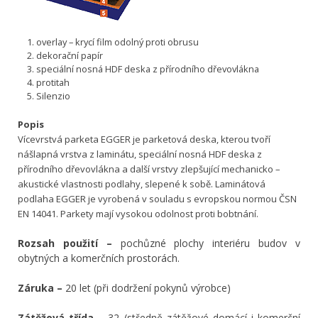
overlay – krycí film odolný proti obrusu
dekorační papír
speciální nosná HDF deska z přírodního dřevovlákna
protitah
Silenzio
Popis
Vícevrstvá parketa EGGER je parketová deska, kterou tvoří
nášlapná vrstva z laminátu, speciální nosná HDF deska z
přírodního dřevovlákna a další vrstvy zlepšující mechanicko –
akustické vlastnosti podlahy, slepené k sobě. Laminátová
podlaha EGGER je vyrobená v souladu s evropskou normou ČSN
EN 14041. Parkety mají vysokou odolnost proti bobtnání.
Rozsah použití –
pochůzné plochy interiéru budov v
obytných a komerčních prostorách.
Záruka –
20 let (při dodržení pokynů výrobce)
Zátěžová třída –
32 (středně zátěžové domácí i komerční