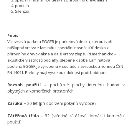
protitah
Silenzio
Popis
Vícevrstvá parketa EGGER je parketová deska, kterou tvoří
nášlapná vrstva z laminátu, speciální nosná HDF deska z
přírodního dřevovlákna a další vrstvy zlepšující mechanicko –
akustické vlastnosti podlahy, slepené k sobě. Laminátová
podlaha EGGER je vyrobená v souladu s evropskou normou ČSN
EN 14041. Parkety mají vysokou odolnost proti bobtnání.
Rozsah použití –
pochůzné plochy interiéru budov v
obytných a komerčních prostorách.
Záruka –
20 let (při dodržení pokynů výrobce)
Zátěžová třída –
32 (středně zátěžové domácí i komerční
použití)