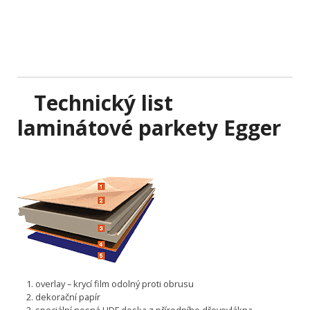
Technický list
l
aminátové parkety Egger
overlay – krycí film odolný proti obrusu
dekorační papír
speciální nosná HDF deska z přírodního dřevovlákna