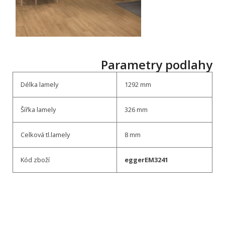
Parametry podlahy
Délka lamely
1292 mm
Šířka lamely
326 mm
Celková tl.lamely
8 mm
Kód zboží
eggerEM3241