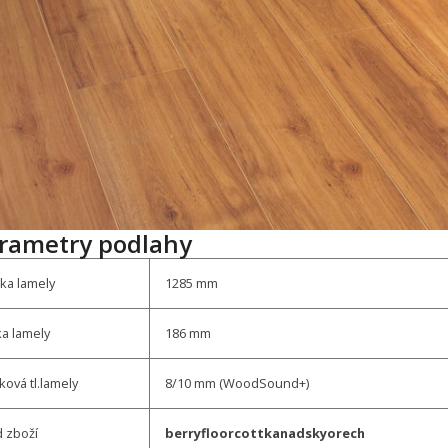
rametry podlahy
ka lamely
1285 mm
ka lamely
186 mm
ková tl.lamely
8/10 mm (WoodSound+)
 zboží
berryfloorcottkanadskyorech