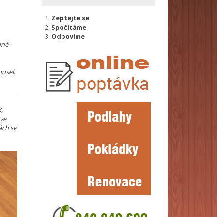
Zeptejte se
Spočítáme
Odpovíme
nné
museli
2,
 ve
ách se