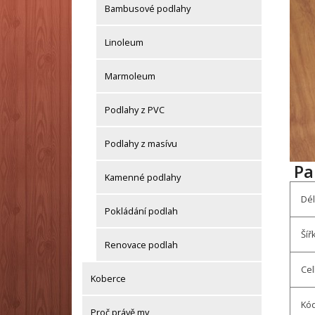
Bambusové podlahy
Linoleum
Marmoleum
Podlahy z PVC
Podlahy z masívu
Pa
Kamenné podlahy
Dél
Pokládání podlah
Šíř
Renovace podlah
Cel
Koberce
Kód
Proč právě my