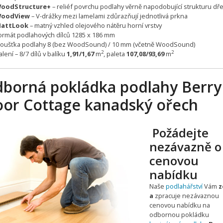
oodStructure+
– reliéf povrchu podlahy věrně napodobující strukturu dř
oodView
– V-drážky mezi lamelami zdůrazňují jednotlivá prkna
attLook
– matný vzhled olejového nátěru horní vrstvy
ormát podlahových dílců 1285 x 186 mm
loušťka podlahy 8 (bez WoodSound) / 10 mm (včetně WoodSound)
2
2
alení – 8/7 dílů v balíku
1,91/1,67
m
, paleta
107,08/93,69
m
borná pokládka podlahy Berry
oor Cottage kanadský ořech
Požádejte
nezávazně o
cenovou
nabídku
Naše
podlahářství
Vám
z
a
zpracuje nezávaznou
cenovou nabídku na
odbornou pokládku