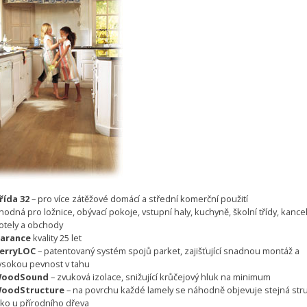
řída 32
– pro více zátěžové domácí a střední komerční použití
hodná pro ložnice, obývací pokoje, vstupní haly, kuchyně, školní třídy, kance
otely a obchody
arance
kvality 25 let
erryLOC
– patentovaný systém spojů parket, zajišťující snadnou montáž a
ysokou pevnost v tahu
oodSound
– zvuková izolace, snižující krůčejový hluk na minimum
oodStructure
– na povrchu každé lamely se náhodně objevuje stejná str
ako u přírodního dřeva