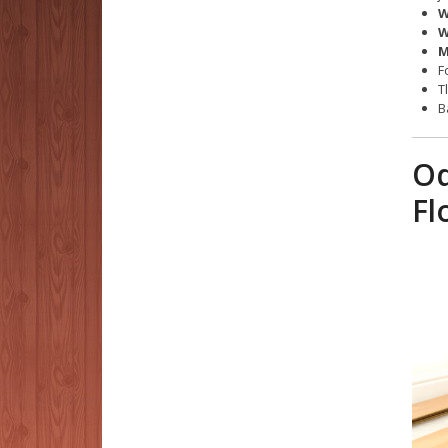
W
W
M
F
T
B
Od
Fl