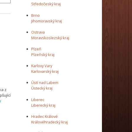
Středočeský kraj
Brno
Jihomoravský kraj
Ostrava
Moravskoslezský kraj
Plzeň
Plzeňský kraj
Karlovy Vary
Karlovarský kraj
Ústí nad Labem
Ústecký kraj
va z
šující
Liberec
y
Liberecký kraj
Hradec Králové
Královéhradecký kraj