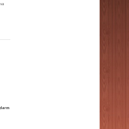
eva
darm