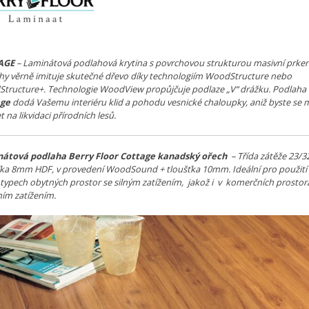
AGE
– Laminátová podlahová krytina s povrchovou strukturou masivní prke
hy věrně imituje skutečné dřevo díky technologiím WoodStructure nebo
tructure+. Technologie WoodView propůjčuje podlaze „V“ drážku. Podlaha
age
dodá Vašemu interiéru klid a pohodu vesnické chaloupky, aniž byste se 
t na likvidaci přírodních lesů.
átová podlaha Berry Floor Cottage kanadský ořech
– Třída zátěže 23/3
ťka 8mm HDF, v provedení WoodSound + tloušťka 10mm. Ideální pro použití
 typech obytných prostor se silným zatížením, jakož i v komerčních prostor
ním zatížením.