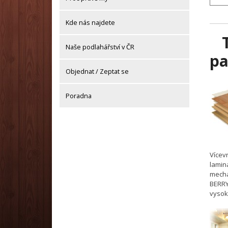
Kde nás najdete
Naše podlahářství v ČR
pa
Objednat / Zeptat se
Poradna
Vícev
lamin
mecha
BERRY
vysok