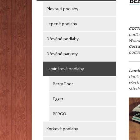
Plovoucí podlahy
Lepené podlahy
COTT
podla
Dřevěné podlahy
WoodS
Cott
podíle
Dřevěné parkety
Laminátové podlahy
Lamin
tlouš
všech
Berry Floor
střed
Egger
PERGO
Korkové podlahy