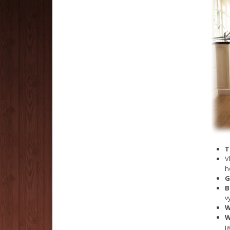
T
V
h
G
B
v
W
W
j