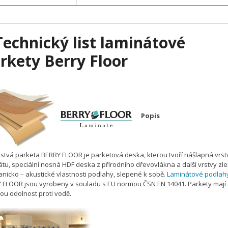
Technický list l
aminátové
rkety Berry Floor
Popis
rstvá parketa BERRY FLOOR je parketová deska, kterou tvoří nášlapná vrst
átu, speciální nosná HDF deska z přírodního dřevovlákna a další vrstvy zlep
nicko – akustické vlastnosti podlahy, slepené k sobě.
Laminátové podlah
 FLOOR jsou vyrobeny v souladu s EU normou ČSN EN 14041. Parkety mají
ou odolnost proti vodě.