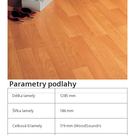
Parametry podlahy
Délka lamely
1285 mm
Šířka lamely
186 mm
Celková tl.lamely
7/9 mm (WoodSound+)