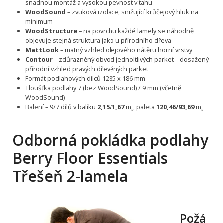
snadnou montáž a vysokou pevnost v tahu
WoodSound
– zvuková izolace, snižující krůčejový hluk na
minimum
WoodStructure
– na povrchu každé lamely se náhodně
objevuje stejná struktura jako u přírodního dřeva
MattLook
– matný vzhled olejového nátěru horní vrstvy
Contour
– zdůrazněný obvod jednoltlivých parket – dosažený
přírodní vzhled pravých dřevěných parket
Formát podlahových dílců 1285 x 186 mm
Tloušťka podlahy 7 (bez WoodSound) / 9 mm (včetně
WoodSound)
Balení – 9/7 dílů v balíku
2,15/1,67
m˛, paleta
120,46/93,69
m˛
Odborná pokládka podlahy
Berry Floor Essentials
Třešeň 2-lamela
Požá