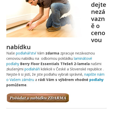
dejte
nezá
vazn
ě o
ceno
vou
nabídku
Naše
podlahářství
Vám
zdarma
zpracuje nezávaznou
cenovou nabídku na odbornou pokládku
laminátové
podlahy
Berry Floor Essentials Třešeň 2-lamela
našimi
zkušenými
podlaháři
kdekoli v České a Slovenské republice .
Nejste-li si jistí, že jste podlahu vybrali správně,
napište nám
o Vašem záměru
a
rádi Vám s výběrem vhodné
podlahy
pomůžeme
.