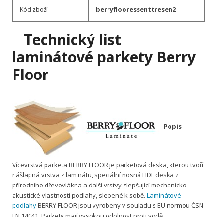
Kód zboží
berryflooressenttresen2
Technický list
l
aminátové parkety Berry
Floor
Popis
Vícevrstvá parketa BERRY FLOOR je parketová deska, kterou tvoří
nášlapná vrstva z laminátu, speciální nosná HDF deska z
přírodního dřevovlákna a další vrstvy zlepšující mechanicko –
akustické vlastnosti podlahy, slepené k sobě.
Laminátové
podlahy
BERRY FLOOR jsou vyrobeny v souladu s EU normou ČSN
EN 14041. Parkety mají vysokou odolnost proti vodě.