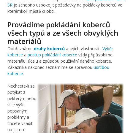
SR
je schopno uspokojit požadavky na pokládky koberců ve
kterémkoli městě či obci.
Provádíme pokládání koberců
všech typů a ze všech obvyklých
materiálů
Dobří známe
druhy koberců
a jejich vlastnosti .
Výběr
koberce
a
postup pokládání koberce
vždy připůsobíme
materiálu, účelu a způsobu používání daného koberce.
Zákazníka nakonec seznámíme se správnou
údržbou
koberce
.
Nechcete-li se
potýkat z
některým nebo
více výše
popsanými
problémy a
chcete vsadit
na jistotu