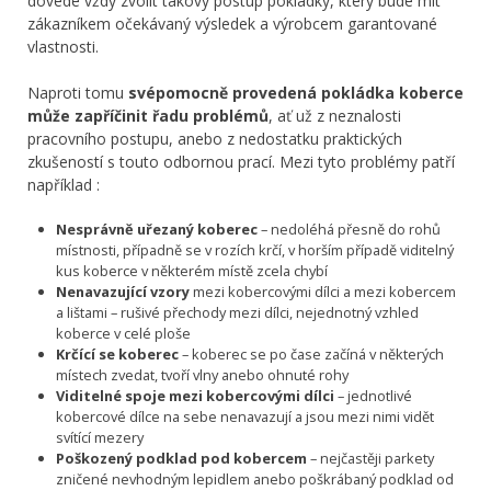
dovede vždy zvolit takový postup pokládky, který bude mít
zákazníkem očekávaný výsledek a výrobcem garantované
vlastnosti.
Naproti tomu
svépomocně provedená pokládka koberce
může zapříčinit řadu problémů
, ať už z neznalosti
pracovního postupu, anebo z nedostatku praktických
zkušeností s touto odbornou prací. Mezi tyto problémy patří
například :
Nesprávně uřezaný koberec
– nedoléhá přesně do rohů
místnosti, případně se v rozích krčí, v horším případě viditelný
kus koberce v některém místě zcela chybí
Nenavazující vzory
mezi kobercovými dílci a mezi kobercem
a lištami – rušivé přechody mezi dílci, nejednotný vzhled
koberce v celé ploše
Krčící se koberec
– koberec se po čase začíná v některých
místech zvedat, tvoří vlny anebo ohnuté rohy
Viditelné spoje mezi kobercovými dílci
– jednotlivé
kobercové dílce na sebe nenavazují a jsou mezi nimi vidět
svítící mezery
Poškozený podklad pod kobercem
– nejčastěji parkety
zničené nevhodným lepidlem anebo poškrábaný podklad od