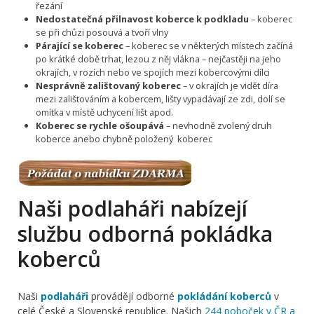
řezání
Nedostatečná přilnavost koberce k podkladu
– koberec
se při chůzi posouvá a tvoří vlny
Párající se koberec
– koberec se v některých místech začíná
po krátké době trhat, lezou z něj vlákna – nejčastěji na jeho
okrajích, v rozích nebo ve spojích mezi kobercovými dílci
Nesprávně zalištovaný koberec
– v okrajích je vidět díra
mezi zalištováním a kobercem, lišty vypadávají ze zdi, dolí se
omítka v místě uchycení lišt apod.
Koberec se rychle ošoupává
– nevhodně zvolený druh
koberce anebo chybně položený koberec
Naši podlaháři nabízejí
službu odborná pokládka
koberců
Naši
podlaháři
provádějí odborné
pokládání koberců
v
celé České a Slovenské republice. Našich
244 poboček v ČR a